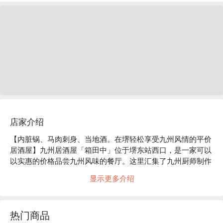
店家介绍
【内脏锅、马肉刺身、当地酒。在堺轻松享受九州风情的平价
居酒屋】九州居酒屋「箱田中」位于堺东站西口，是一家可以
以实惠的价格品尝九州风味的餐厅。这里汇集了九州厨师制作
的正宗博多风味内脏锅、熊本直送的马肉刺身、南蛮炸鸡和萨
显示更多介绍
摩扬等人气菜肴以及各地乡土料理等，提供丰富多彩的九州美
食。所有日本酒和烧酒均为九州品牌。此外，店内也供应各种
女性专属水果酸味酒。此外，还提供无限畅饮套餐，无论是女
热门商品
生聚会或派对，这里都堪称完美。店内设有榻榻米座位、餐桌