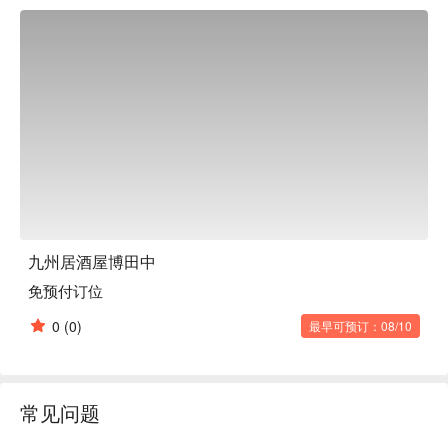
座位和吧台座位，非常适合单人用餐。温馨舒适的氛围，让您
轻松前往大阪堺，尽情体验九州风情。

九州居酒屋博田中
免预付订位
0
(0)
最早可预订：08/10
常见问题