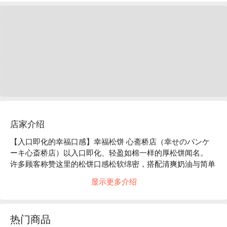
店家介绍
【入口即化的幸福口感】幸福松饼 心斋桥店（幸せのパンケ
ーキ心斎桥店）以入口即化、轻盈如棉一样的厚松饼闻名。

许多顾客称赞这里的松饼口感松软绵密，搭配清爽奶油与简单
却和谐的蛋香，让人秒感幸福。

显示更多介绍
店内气氛雅致，适合日常放松或和好友小聚。

热门商品