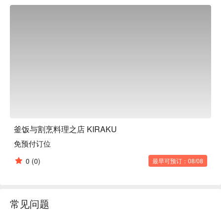
的美味，享受无限乐趣。此外，这里还提供可轻松享用的单点
菜肴，即使是独自用餐的客人也同样适用。何不在轻松的氛围
中享用当季美味呢？

釜饭与割烹料理之店 KIRAKU
免预付订位
0
(0)
最早可预订：08/08
常见问题