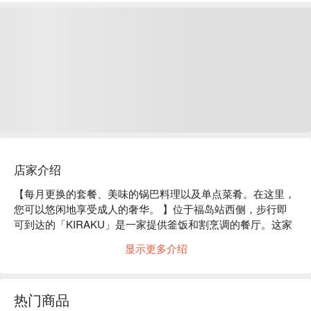
店家介绍
【每月更换的套餐、美味的锅巴料理以及单点菜肴。在这里，
您可以悠闲地享受成人的奢华。 】位于福岛站西侧，步行即
可到达的「KIRAKU」是一家提供釜饭和割烹调的餐厅。这家
餐厅的老板是一位在知名餐厅让许多顾客赞叹不已的厨师。步
显示更多介绍
入餐厅，映入眼帘的是一整块木材打造的吧台。厨师将以他逼
真的技艺招待顾客。餐厅还设有私人房间，是您享受私密时光
的理想场所。对于重要的商务会议和晚宴，我们提供以当季食
热门商品
材烹调的套餐。套餐每月更新，让您随时都能品尝到当季特有