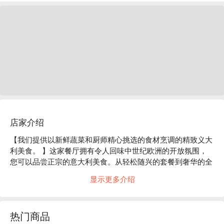
店家介绍
【我们提供以新鲜蔬菜和厨师精心挑选的食材烹调的精致义大
利美食。 】这家餐厅拥有令人回味中世纪欧洲的开放氛围，
您可以品尝正宗的意大利美食。从轻松随兴的套餐到奢华的全
套餐，各种套餐都非常适合举办欢迎会、女生派对以及各种宴
显示更多介绍
会。使用新鲜蔬菜和厨师精心挑选的食材，您可以品尝到披
萨、蒜香辣椒酱和义大利熏火腿等正宗的义大利美食。在非常
适合宴会的空间里度过一段特别的时光。

热门商品