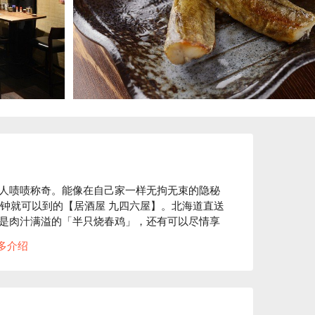
人啧啧称奇。能像在自己家一样无拘无束的隐秘
5分钟就可以到的【居酒屋 九四六屋】。北海道直送
是肉汁满溢的「半只烧春鸡」，还有可以尽情享
忍不住唾液分泌的绝妙酱油「自家制鱼卵盖
多介绍
，就可以做，所以不要害羞，可以随意下单。一
店。 10人以上就可以包场。提前预定，可以约货
的。店长的游玩心和服务精神都很足，举办内容充