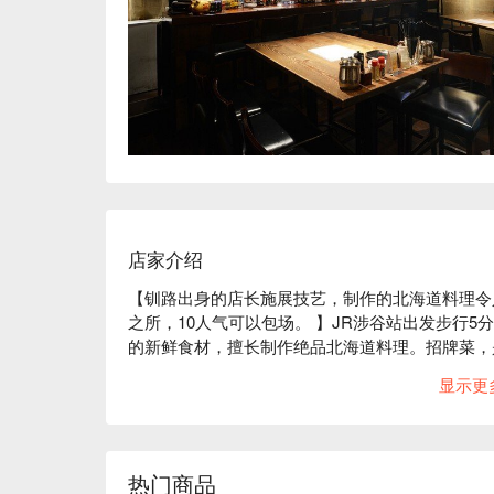
店家介绍
【钏路出身的店长施展技艺，制作的北海道料理令
之所，10人气可以包场。 】JR涉谷站出发步行
的新鲜食材，擅长制作绝品北海道料理。招牌菜，
受到洋芋原味的「盐辣味洋芋黄油」，另外有让人
显示更
饭」。这家的菜单选择多多超具魅力！只要有食材
个人悠闲地喝酒，复古风，如在家一样自在心情的
新鲜生蚝和螃蟹这些。自己带DVD盘来看也是ok
实的宴会一直闹到早上都可以的一家店。

热门商品
※ 内容由 AI 翻译而成