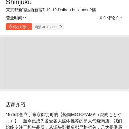
Shinjuku
東京都新宿區西新宿7-10-12 Daihan buildense2樓
营业时间
0.0
·
评论 0
现在可预订
均消 JPY 7,000
店家介绍
1975年创立于东京御徒町的【烧肉MOTOYAMA（焼肉もとや
ま）】，至今已成为备受各大媒体推荐的超人气烧肉店。我们
始终专注于和牛品质，从源头到餐桌都严格把关，只为提供最