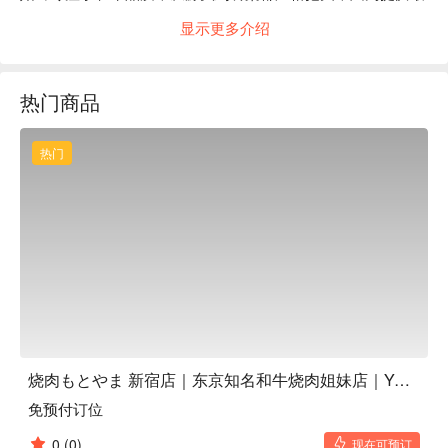
顶级的烧肉给您！在这里，您无需花大钱，就能用高级餐厅六
显示更多介绍
成的价格，品尝到以神户牛为首的A5等级严选黑毛和牛。

Google 4.7 星 🌟 1,225 人高分推荐：「好吃的烧肉，店员服务
相当快速亲切！份量相当足够，推推～」（截取自网络评
热门商品
价） 

邀请您亲自来品尝，那入口即化的极致美味，绝对让您惊艳不
已！推荐使用 FunNow 先行订位，感受更完整的美食体验！ 
热门
烧肉もとやま 新宿店｜东京知名和牛烧肉姐妹店｜Yakiniku Motoyama Shinjuku
免预付订位
0
(0)
现在可预订