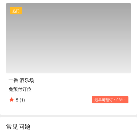
宾客都能找到满意的美食。适合纪念日、姐妹聚会、商务宴请
等各种场合。

热门
※ 内容由 AI 翻译而成
十番 酒乐场
免预付订位
5
(1)
最早可预订：08/11
常见问题