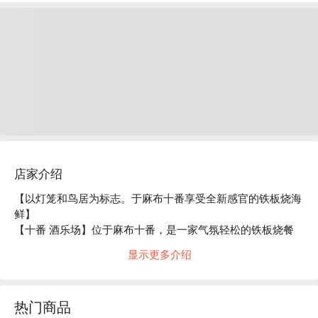
店家介绍
【以灯笼和鸟居为标志。于麻布十番享受全新感官的铁板烧海
鲜】

【十番 酒乐场】位于麻布十番，是一家气氛轻松的铁板烧餐
厅。店内高挑的天花板与宽敞的和风空间，营造出清新舒适的
显示更多介绍
氛围。店内特色为员工在客人面前料理铁板烧，且价格实惠。
尤其是以丰洲市场精选的新鲜牡蛎与海鲜料理闻名，直接从水
槽中取出现场料理，保证鲜度极佳。 「主厨推荐套餐」与韩
热门商品
式甜辣炸鸡「韩式甜辣鸡」等多样化菜单同样广受好评，每位