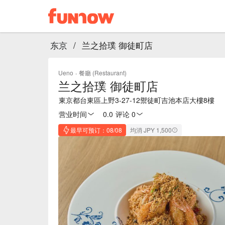
东京
/
兰之拾璞 御徒町店
Ueno
·
餐廳 (Restaurant)
兰之拾璞 御徒町店
東京都台東區上野3-27-12禦徒町吉池本店大樓8樓
营业时间
0.0
·
评论 0
最早可预订：08/08
均消 JPY 1,500