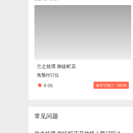
兰之拾璞 御徒町店
免预付订位
0
(0)
最早可预订：08/08
常见问题
兰之拾璞 御徒町店开放线上预订吗？