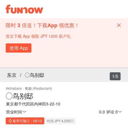
限时 3 倍送！下载App 领优惠！
首次下载 App 领取 JPY 1200 新户礼
使用 App
东京
/
◯鸟别邸
1/5
Akihabara
·
餐廳 (Restaurant)
◯鸟别邸
東京都千代田區內神田3-22-10
营业时间
0.0
·
评论 0
最早可预订：08/10
均消 JPY 4,000