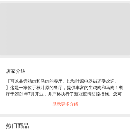
店家介绍
【可以品尝鸡肉和马肉的餐厅。比秋叶原电器街还受欢迎。 
】这是一家位于秋叶原的餐厅，提供丰富的生鸡肉和马肉！餐
厅于2021年7月开业，并严格执行了新冠疫情防控措施。您可
以以合理的价格享用餐点和饮品。熊本直送的新鲜生肝是其卖
显示更多介绍
点，而且完全没有异味。推荐菜色是「生肉特选」！这也是熊
本直送的，也是菜单上点餐最多的菜色。搭配招牌柠檬酸酒享
用吧！

热门商品
※ 内容由 AI 翻译而成