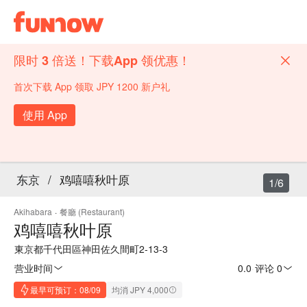
限时 3 倍送！下载App 领优惠！
首次下载 App 领取 JPY 1200 新户礼
使用 App
东京
/
鸡嘻嘻秋叶原
1/6
Akihabara
·
餐廳 (Restaurant)
鸡嘻嘻秋叶原
東京都千代田區神田佐久間町2-13-3
营业时间
0.0
·
评论 0
最早可预订：08/09
均消 JPY 4,000