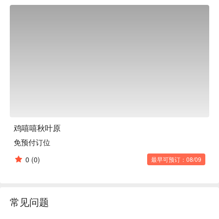
鸡嘻嘻秋叶原
免预付订位
0
(0)
最早可预订：08/09
常见问题