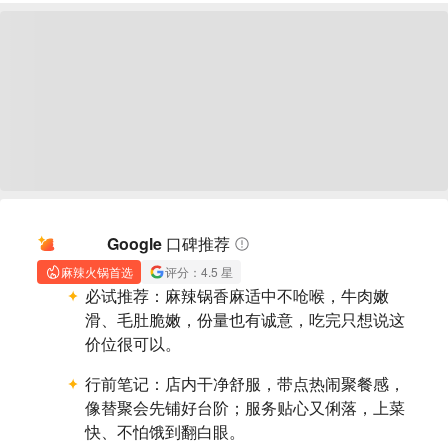
AI 摘要
Google 口碑推荐
麻辣火锅首选
评分：4.5 星
必试推荐：
麻辣锅香麻适中不呛喉，牛肉嫩
滑、毛肚脆嫩，份量也有诚意，吃完只想说这
价位很可以。
行前笔记：
店内干净舒服，带点热闹聚餐感，
像替聚会先铺好台阶；服务贴心又俐落，上菜
快、不怕饿到翻白眼。