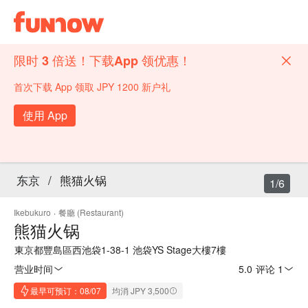
限时 3 倍送！下载App 领优惠！
首次下载 App 领取 JPY 1200 新户礼
使用 App
东京
/
熊猫火锅
1/6
Ikebukuro
·
餐廳 (Restaurant)
熊猫火锅
東京都豐島區西池袋1-38-1 池袋YS Stage大樓7樓
营业时间
5.0
·
评论 1
最早可预订：08/07
均消 JPY 3,500