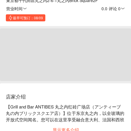
東京都千代田區丸之內2-6-1丸之內Brick Square2F
营业时间
0.0
·
评论 0
最早可预订：08/09
店家介绍
【Grill and Bar ANTIBES 丸之内红砖广场店（アンティーブ 
丸の内ブリックスクエア店）】位于东京丸之内，以全玻璃的
开放式空间闻名。您可以在这里享受融合意大利、法国和西班
牙风味的精致料理。我们的所有菜肴，从开胃菜、新鲜意大利
显示更多介绍