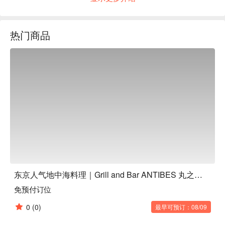
面到当季食材的炭火主菜，都坚持高品质，提供从20万种中严
选的优质天然葡萄酒，让您的用餐体验更上一层楼～

Google 3.9 星 🌟 3928 人推荐：「餐点水准很高，非常物超所
热门商品
值！店内环境也很好，很适合和朋友聚会或情侣约会～」（截
取自网络评价）

餐厅时尚休闲，在四季变换的景致与璀璨灯光下，营造出浪漫
的氛围。这里也设有可容纳10人的半私人包厢，是招待客人或
商务聚餐的热门选择～推荐使用 FunNow 先行订位，感受更完
整的美食体验！ 
东京人气地中海料理｜Grill and Bar ANTIBES 丸之内红砖广场
免预付订位
0
(0)
最早可预订：08/09