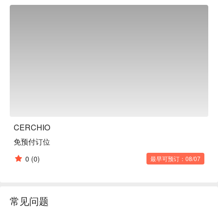
制的正宗意大利美食，是您日常晚餐的理想之选。

※ 内容由 AI 翻译而成
CERCHIO
免预付订位
0
(0)
最早可预订：08/07
常见问题