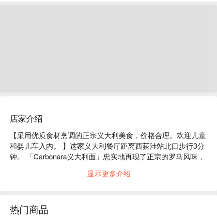
店家介绍
【采用优质食材烹调的正宗义大利美食，价格合理。欢迎儿童
和婴儿车入内。 】这家义大利餐厅距离西荻洼站北口步行3分
钟。 「Carbonara义大利面」忠实地再现了正宗的罗马风味，
独一无二。 「主厨精选 今日小食拼盘」是一道超值的菜肴，
显示更多介绍
您可以尽情享用每日推荐的菜肴。店内设有长椅座位，用餐时
可将婴儿车放在餐桌旁。双人桌可依人数组合摆放，是闺蜜聚
会或亲子聚会的理想场所。纪念日时，您可以将甜点换成留言
热门商品
板，给对方一个惊喜。这里以实惠的价格提供采用优质食材烹