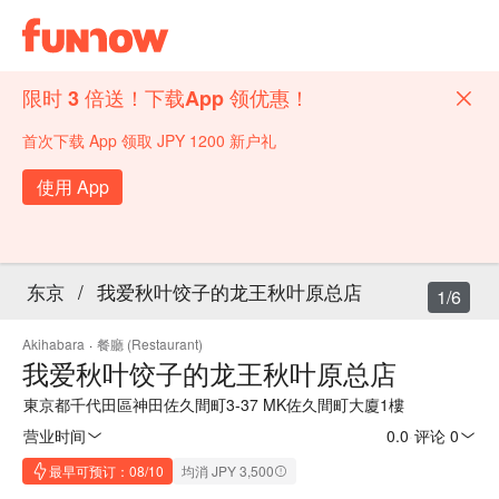
限时 3 倍送！下载App 领优惠！
首次下载 App 领取 JPY 1200 新户礼
使用 App
东京
/
我爱秋叶饺子的龙王秋叶原总店
1/6
Akihabara
·
餐廳 (Restaurant)
我爱秋叶饺子的龙王秋叶原总店
東京都千代田區神田佐久間町3-37 MK佐久間町大廈1樓
营业时间
0.0
·
评论 0
最早可预订：08/10
均消 JPY 3,500