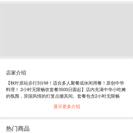
店家介绍
【秋叶原站步行3分钟！适合多人聚餐或休闲用餐！原创中华
料理！ 2小时无限畅饮套餐3500日圆起】店内充满中华小吃摊
的氛围，异国风情的灯笼点缀其间。套餐包含2小时无限畅
饮，3500日圆起！ ★本店提供人气爆棚的「龙王煎饺」和
显示更多介绍
「黑炒饭」等原创中华料理，以及种类丰富的饮品。本店提供
物超所值的菜单和套餐，非常适合下班后、在秋叶原购物或休
闲娱乐后光临。此外，本店还可承办35人以上的私人聚会！

热门商品
※ 内容由 AI 翻译而成