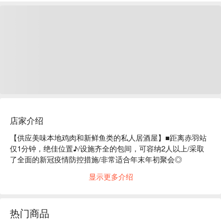
店家介绍
【供应美味本地鸡肉和新鲜鱼类的私人居酒屋】■距离赤羽站
仅1分钟，绝佳位置♪/设施齐全的包间，可容纳2人以上/采取
了全面的新冠疫情防控措施/非常适合年末年初聚会◎

“ TOROKE 酒场 赤羽駅前本店 ”的肉寿司采用国产和牛，并以
显示更多介绍
多种烹饪方法烹制而成。油脂的优雅香气和肉的鲜美，令人回
味无穷。除了透过独家管道购买的新鲜海鲜外，您还可以以优
惠的价格享用超大份的人气「Shusse Sour」♪

热门商品
※ 内容由 AI 翻译而成