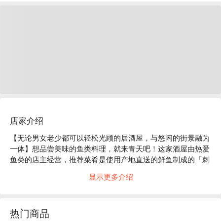
店家介绍
【无论男女老少都可以轻松光顾的居酒屋，与悠闲的街景融为
一体】想品尝美味的鱼类料理，就来青天吧！这家酒屋由热爱
鱼类的店主经营，推荐菜肴是使用产地直送的鲜鱼制成的「刺
身拼盘」。菜单每日更换，新鲜海鲜从全国各地运来。除了煮
显示更多介绍
鱼、炸鱼、烤鱼等丰盛的鱼类菜肴外，餐厅还提供均衡的肉类
和蔬菜菜单。用餐时，推荐“五岛乌龙面”，面条细长，易于入
口。您可以品尝到源自长崎五岛的细长而有嚼劲的乌龙面。餐
热门商品
厅后方设有下沉式暖桌，可容纳约10人，非常适合聚会！吧台