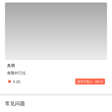
座位和桌椅座位都挤满了各种各样的客人，包括个人、情侣以
及带孩子的家庭。

※ 内容由 AI 翻译而成
奥腾
免预付订位
0
(0)
最早可预订：08/13
常见问题