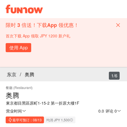
限时 3 倍送！下载App 领优惠！
首次下载 App 领取 JPY 1200 新户礼
使用 App
东京
/
奥腾
1/6
餐廳 (Restaurant)
奥腾
東京都目黑區原町1-15-2 第一折原大樓1F
营业时间
0.0
·
评论 0
最早可预订：08/13
均消 JPY 1,500