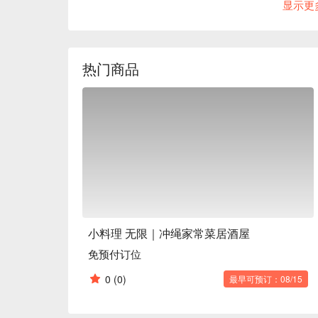
显示更
冲绳家常风味料理｜道地呈现冲绳妈妈的好手艺，
每日精选开胃小点｜根据时令食材新鲜制作，为您
严选日本清酒｜搭配各式佳肴，享受微醺的日式风情
【更多推荐】

热门商品
座落于那霸市多良，距离冲绳单轨电车赤岭站仅需
佳去处。

店内氛围热情活泼，员工亲切招呼，仿佛置身老朋
营业至深夜，无论是想寻觅晚餐饱足、或是与三五
小料理 无限｜冲绳家常菜居酒屋
免预付订位
0
(0)
最早可预订：08/15