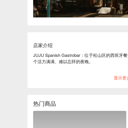
店家介绍
JUJU Spanish Gastrobar：位于松山区的
个活力满满、难以忘怀的夜晚。

走进 JUJU Spanish Gastrobar，瞬间
显示更
西班牙式的热情好客，营造出既私密又充满活力的
体验增添完美背景。主厨 Pablo Lorenzo 
定。

热门商品
内行人都爱来这儿的理由？它不只是一家普通的 tapas 
操刀的正宗餐酒馆。在这里，你可以品尝到忠于传
Sangria、西班牙啤酒和创意鸡尾酒，体验感直接拉