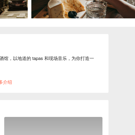
西班牙餐酒馆，以地道的 tapas 和现场音乐，为你打造一
就能感受到这里热闹的氛围。这里巧妙地融合了现代工业风与
多介绍
独特空间。周末晚上还有现场音乐表演，为美食
更曾登上《型男大主廚》等知名美食节目，厨艺备受肯
店，而是由西班牙主厨 Pablo Lorenzo 亲自
统的西班牙高品质料理，再搭配上经典的 
满！
