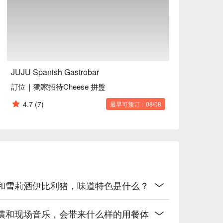
、每周五六有现场音乐表演、附近有公共停车场、可自
）。

JUJU Spanish Gastrobar
訂位｜獨家招待Cheese 拼盤
班牙国民美食，铺满了新鲜的海味。

4.7
(7)
最早可预订：08/08
一道风味浓郁的 savory 料理，主角是顶级的西班牙伊比利
(秘制慢炖牛脸颊)｜口感软嫩到入口即化，风味十足。

简单又美味。

，口感Q弹，是正宗的西班牙海岸风味。

牌海鲜烤饭和雪莉酒伊比利猪，味道特色是什么？
班牙的地道啤酒。

餐酒馆之夜。

工业风的装潢和现场音乐，会带来什么样的用餐体