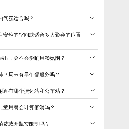
网络热门口碑。（贴心提醒：若包含酒精饮品，请理性饮
，餐厅的气氛适合吗？
obar，有安静的空间或适合多人聚会的位置
有现场音乐演出，会不会影响用餐氛围？
间怎么安排？周末有早午餐服务吗？
通方便吗？附近有哪个捷运站和公车站？
规定吗？儿童用餐会计算低消吗？
会有最低消费或开瓶费限制吗？