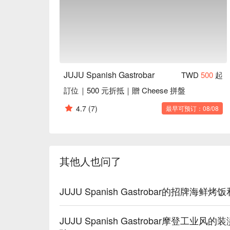
⭐ Google 评分：4.6 / 1254 则评论

💁🏻 实用信息

人均消费：依菜单而定 / 人

适合场景：情侣约会、朋友聚餐、私人派对

Good to know：宠物友好（请勿上座哦！）
带酒水（开瓶费：葡萄酒 NT$500，烈酒 NT$1000
JUJU Spanish Gastrobar
TWD
500
起
訂位｜500 元折抵｜贈 Cheese 拼盤
🍽️ 口碑必吃

Seafood Paella (西班牙海鲜饭)｜经典的西
4.7
(7)
最早可预订：08/08
Iberico Sherry Pork (雪莉酒伊比利猪)｜
猪。

JUJU Special Braised Beef Cheek 
Pan-fried Squid (香煎小管)｜恰到好处的火候，
其他人也问了
Grilled Octopus (炙烤章鱼)｜烟熏风味十足
🥤 招牌饮品

JUJU Spanish Gastrobar的招
Sangria｜经典的西班牙水果酒，清爽解腻。

Spanish Beers (西班牙啤酒)｜精选多款来自西
Cocktails (鸡尾酒)｜用一杯创意特调，开启你的
JUJU Spanish Gastrobar摩登