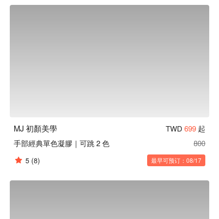
MJ 初顏美學預約、MJ 初顏美學價格、MJ 初顏美學優惠立刻
查看 ⬇︎
MJ 初顏美學
TWD
699
起
手部經典單色凝膠｜可跳 2 色
800
5
(8)
最早可预订：08/17