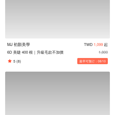
MJ 初顏美學
TWD
1,099
起
6D 美睫 400 根｜升級毛款不加價
1,800
5
(8)
最早可预订：08/10