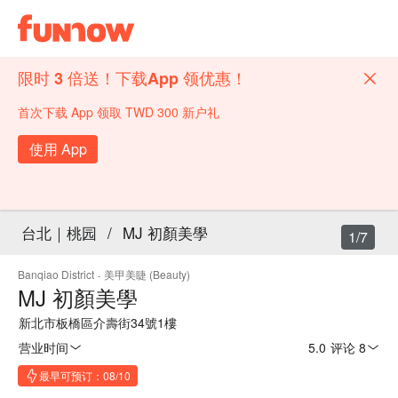
限时 3 倍送！下载App 领优惠！
首次下载 App 领取 TWD 300 新户礼
使用 App
台北｜桃园
/
MJ 初顏美學
1/7
Banqiao District
·
美甲美睫 (Beauty)
MJ 初顏美學
新北市板橋區介壽街34號1樓
营业时间
5.0
·
评论 8
最早可预订：08/10