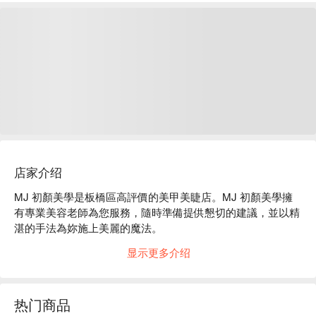
店家介绍
MJ 初顏美學是板橋區高評價的美甲美睫店。MJ 初顏美學擁
有專業美容老師為您服務，隨時準備提供懇切的建議，並以精
湛的手法為妳施上美麗的魔法。

MJ 初顏美學評價：Google 5 星好評

显示更多介绍
MJ 初顏美學服務：我們提供美甲、美睫等服務等服務

MJ 初顏美學推薦：無論想放鬆身心，還是追求美麗，我們都
能滿足您的需求。專業技師、舒適環境，讓您享受一場身心靈
热门商品
的放鬆之旅。歡迎蒞臨，與我們一同開啟美麗的旅程 !
