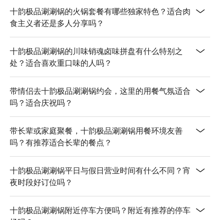
双人活力充沛大海鲜餐 | 超澎湃的新鲜海鲜拼盘，份量十足，
十韵极品涮涮锅的火锅套餐有哪些独家特色？适合肉
适合双人分享。

食主义者还是多人分享吗？
💡 FunNow 懂吃笔记：本推荐由 AI 汇整网络热门口碑。（贴
十韵极品涮涮锅的川味销魂卤味拼盘有什么特别之
心提醒：若包含酒精饮品，请理性饮酒｜过量饮酒，有害健
处？适合喜欢重口味的人吗？
康）
带情侣去十韵极品涮涮锅约会，这里的用餐气氛适合
吗？适合庆祝吗？
带长辈或家庭聚餐，十韵极品涮涮锅用餐环境友善
吗？有推荐适合长辈的餐点？
十韵极品涮涮锅平日与假日营业时间有什么不同？宵
夜时段好订位吗？
十韵极品涮涮锅附近停车方便吗？附近有推荐的停车