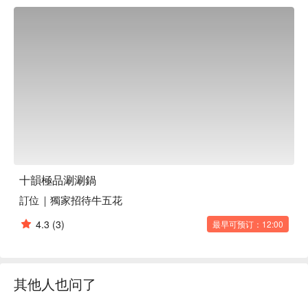
在地人超爱它的理由：汤底是绝对的主角！从暖心的芋头排
骨、胡椒猪肚到火辣的川味麻辣锅，选择超多。连卤味拼盘都
做得非常地道，川味十足，被网友们大力推荐。更棒的是，还
有自助吧台可以无限畅享饮料、酱料，餐后甚至还有冰淇淋可
以吃，简直太爽了！

⭐ Google 评分：4.6 / 196 则评论

💁🏻 实用信息

人均消费：$400-600 / 人

适合场景：多人聚餐

亮点：设有饮品和酱料自助吧台。

十韻極品涮涮鍋
訂位｜獨家招待牛五花
🍽️ 口碑必吃

鸡腿锅套餐 | 经典之选，鸡腿肉鲜嫩多汁。

4.3
(3)
最早可预订：12:00
牛五花锅套餐 | 肉食控必点！油花丰富的牛肉片，口感超满
足。

梅花猪锅套餐 | 肥瘦相间的完美比例，带来入口即化的美妙体
验。

其他人也问了
海陆都要选择困难锅 | 选择困难症？点它就对啦！海鲜和肉肉
一次拥有。
