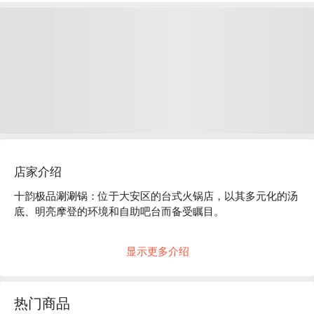
店家介绍
十韵极品涮涮锅：位于大安区的台式火锅店，以其多元化的汤
底、明亮摩登的环境和自助吧台而备受瞩目。

2023 年 12 月新开幕就爆火！走进十韵极品涮涮锅，迎接你的
显示更多介绍
是明亮舒适的现代风格——简约线条、休闲木桌，营造出超级
放松的用餐氛围。干净又时髦的环境，难怪迅速获得 Google 
高分推荐！

热门商品