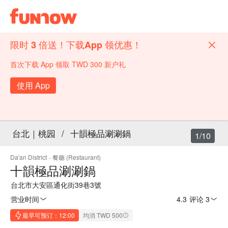
限时 3 倍送！下载App 领优惠！
首次下载 App 领取 TWD 300 新户礼
使用 App
台北｜桃园
/
十韻極品涮涮鍋
1/10
Da'an District
·
餐廳 (Restaurant)
十韻極品涮涮鍋
台北市大安區通化街39巷3號
营业时间
4.3
·
评论 3
最早可预订：12:00
均消 TWD 500