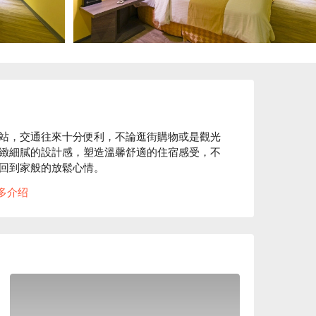
站，交通往來十分便利，不論逛街購物或是觀光
緻細膩的設計感，塑造溫馨舒適的住宿感受，不
回到家般的放鬆心情。

多介绍
分鐘。

海岸商旅休息方案立刻查看⬇︎