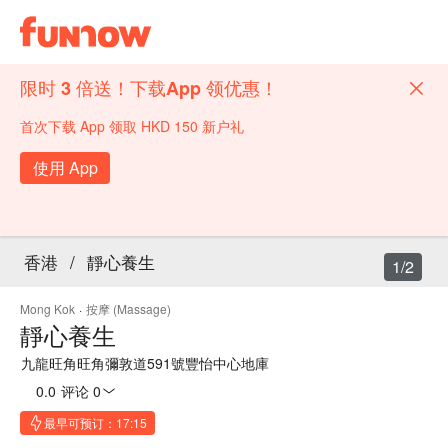
限时 3 倍送！下载App 领优惠！
首次下载 App 领取 HKD 150 新户礼
使用 App
香港
/
靜心養生
1/2
Mong Kok
·
按摩 (Massage)
靜心養生
九龍旺角旺角彌敦道591號豐怡中心地庫
0.0
·
评论 0
最早可预订：17:15