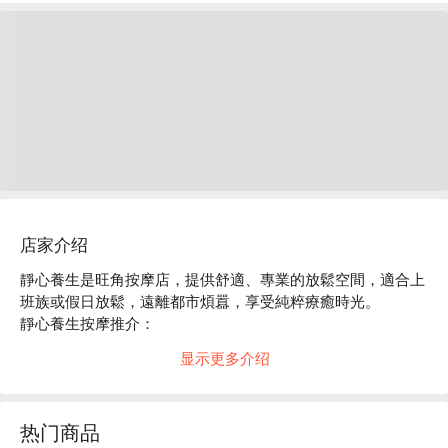
店家介绍
靜心養生是旺角按摩店，提供舒適、專業的放鬆空間，適合上
班族或假日放鬆，遠離都市煩囂，享受純粹療癒時光。

靜心養生按摩推介：

a. 位於旺角地鐵站 E 出口，步行約 4 分鐘，交通便利

显示更多介绍
b. 新店開幕，環境乾淨整潔，師傅專業，服務貼心，讓你全程
輕鬆放鬆

旺角按摩 - 靜心養生立刻預訂
热门商品