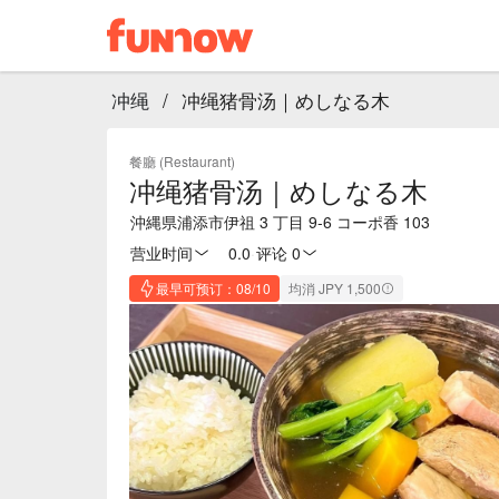
冲绳
/
冲绳猪骨汤｜めしなる木
餐廳 (Restaurant)
冲绳猪骨汤｜めしなる木
沖縄県浦添市伊祖 3 丁目 9-6 コーポ香 103
营业时间
0.0
·
评论 0
最早可预订：08/10
均消 JPY 1,500