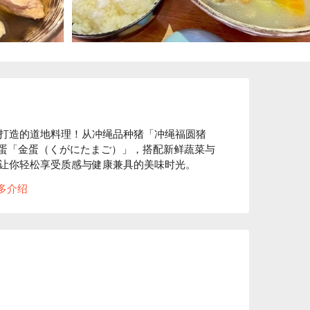
打造的道地料理！从冲绳品种猪「冲绳福圆猪
质鸡蛋「金蛋（くがにたまご）」，搭配新鲜蔬菜与
让你轻松享受质感与健康兼具的美味时光。

分推荐：「这餐食材丰富，蔬菜丰富，让我感觉非常饱足。
多介绍
厅太多了，很少会去同一家，但这家绝对是我一
胺基酸，对肌肤也很有帮助，是深受女性喜爱的人气
脚（テビチ）等应有尽有，口味丰富，值得一