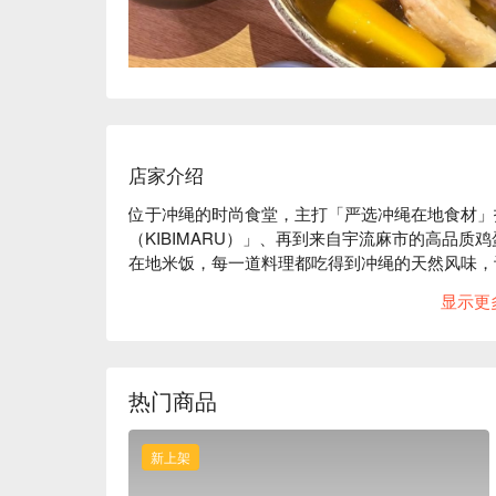
店家介绍
位于冲绳的时尚食堂，主打「严选冲绳在地食材」
（KIBIMARU）」、再到来自宇流麻市的高品
在地米饭，每一道料理都吃得到冲绳的天然风味，
【高分推荐】Google 4.4 星 🌟 81 人高
显示更
调味清淡，盐分低。这顿饭非常健康。我想去的餐
定会再来的。」（截取自网络评价）

【推荐餐点】

KIBIMARU 猪肉骨汤饭：汤头甘甜浓郁，富含
热门商品
招牌！

冲绳乡土料理系列：从肉骨汤、猪内脏汤、中段猪
试！

新上架
【用餐氛围】
