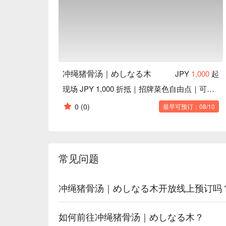
店内空间明亮温馨，装潢简约有质感，就算是女生
自由行旅客轻松用餐、拍照打卡！
冲绳猪骨汤｜めしなる木
JPY
1,000
起
现场 JPY 1,000 折抵｜招牌菜色自由点｜可单人
0
(0)
最早可预订：08/10
常见问题
冲绳猪骨汤｜めしなる木开放线上预订吗
如何前往冲绳猪骨汤｜めしなる木？