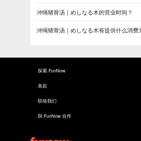
冲绳猪骨汤｜めしなる木的营业时间？
冲绳猪骨汤｜めしなる木有提供什么消费
探索 FunNow
条款
联络我们
與 FunNow 合作