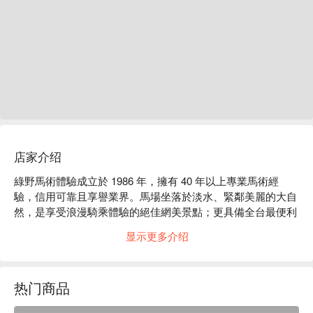
店家介绍
綠野馬術體驗成立於 1986 年，擁有 40 年以上專業馬術經
驗，信用可靠且享譽業界。馬場坐落於淡水、緊鄰美麗的大自
然，是享受浪漫騎乘體驗的絕佳網美景點；更具備全台最便利
的交通優勢，從捷運輕軌 V27 沙崙站口步行出來只要 150 公
显示更多介绍
尺即可抵達。

這裡曾是民國 92 年與 110 年全國運動會馬術項目的「指定主
賽場」，擁有兩座國際級的「室內馬術騎乘場」，讓全家大小
热门商品
全天候前來體驗都不受天氣影響，享盡最優質的騎乘環境。現
場更有全運會連霸的金牌教練團隊親自分享馬術知識、進行騎