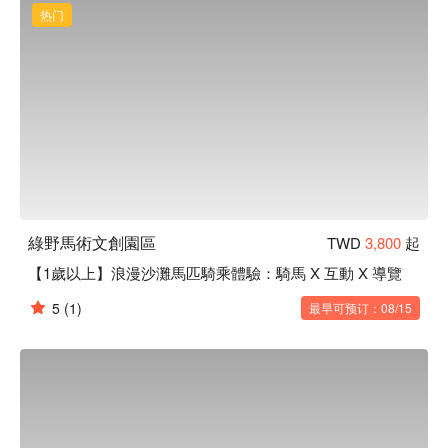
乘示範與專業的體驗指導。

热门
不論是好友同行、情侶約會、親子或工商聚會，這裡都是吃喝
玩樂的絕佳好場所，本場目前最小的體驗者僅 1 歲、最年長高
達 88 歲，多元的馬術生活體驗男女老少咸宜，非常歡迎完全
綠野馬術文創園區
TWD
3,800
起
【1歲以上】浪漫沙灘馬匹騎乘體驗：騎馬 X 互動 X 導覽
5
(1)
最早可预订：08/15