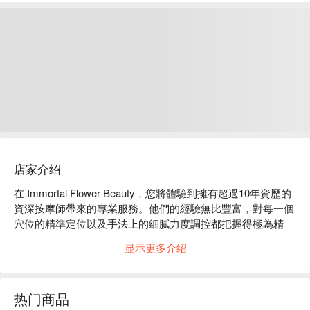
店家介绍
在 Immortal Flower Beauty，您將體驗到擁有超過10年資歷的
資深按摩師帶來的專業服務。他們的經驗無比豐富，對每一個
穴位的精準定位以及手法上的細膩力度調控都把握得極為精
確，能根據客人的需求進行個性化調整。為了進一步提升服務
显示更多介绍
品質， Immortal Flower Beauty 引進了來自法國、西班牙、美
國和瑞士等地的按摩產品和儀器，這些專業設備不僅增強了按
摩效果，還確保每一次服務的專業性和安全性。結合按摩師爐
热门商品
火純青的手法，為您帶來前所未有的舒適體驗。