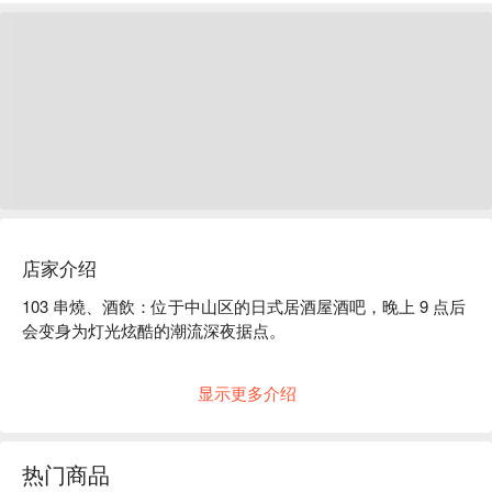
店家介绍
103 串燒、酒飲：位于中山区的日式居酒屋酒吧，晚上 9 点后
会变身为灯光炫酷的潮流深夜据点。

走进 103 串燒、酒飲，感受最地道的台北夜生活脉搏。这里起
显示更多介绍
初是一家氛围轻松的日式居酒屋，最适合下班后小酌几杯、来
几串烤串。但别急着走！晚上 9 点一到，灯光一变，音乐响
起，瞬间切换成一家潮酷酒吧，气氛嗨到不行！

热门商品