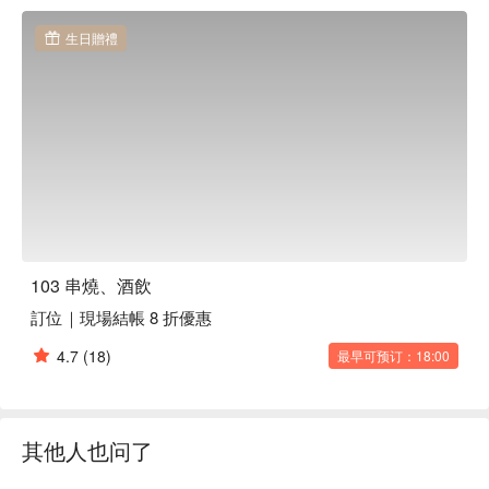
在地人都超爱这里，原因很简单：菜单超丰富，主打火候完美
的串烧，还有各种适合分享的日式料理。最绝的是，酒单也超
生日贈禮
给力！从买三送一的生啤优惠，到经典鸡尾酒和客制化特调，
应有尽有。

⭐ Google 评分：5 / 497 则评论

💁🏻 实用信息

人均消费：$400-800 / 人

适合场景：深夜小酌、下班后放松、朋友聚餐、看球赛

Good to know：宠物友好，可以带上你的毛小孩一起来！店里
还有投影幕布直播体育赛事哦。

103 串燒、酒飲
訂位｜現場結帳 8 折優惠
🍽️ 口碑必吃

Mentaiko Fried Udon (明太子炒乌冬面) | 奶香浓郁，咸鲜够
4.7
(18)
最早可预订：18:00
味，好吃到停不下来。

Japanese Oysters (日式生蚝) | 新鲜直送，配上一杯冰啤酒，
简直完美。

Mackerel Ichiyaboshi (一夜干鲭鱼) | 烤功一流，烟熏味和鲜味
其他人也问了
在口中爆发。

Scallion Chicken Thigh (葱盐鸡腿肉) | 经典串烧，肉质多汁，