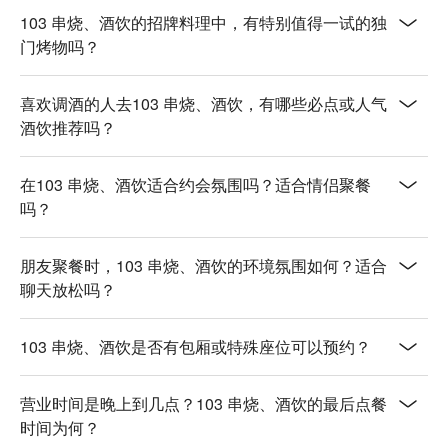
焦香四溢。

103 串烧、酒饮的招牌料理中，有特别值得一试的独
Matsusaka Pork (松阪猪) | 顶级松阪猪，烤得恰到好处，口感
门烤物吗？
超嫩。

喜欢调酒的人去103 串烧、酒饮，有哪些必点或人气
🥤 招牌饮品

酒饮推荐吗？
Draft Beer (生啤酒) | 记得问店员买三送一的优惠！

Long Island Iced Tea (长岛冰茶) | 后劲十足的经典款，一杯只
要 $300，调得刚刚好。

在103 串烧、酒饮适合约会氛围吗？适合情侣聚餐
Blue Hawaii (蓝色夏威夷) | 一杯 $280，让你瞬间置身热带海
吗？
岛，颜值口味都在线。

💡 FunNow 懂吃笔记：本推荐由 AI 汇整网络热门口碑。（贴
朋友聚餐时，103 串烧、酒饮的环境氛围如何？适合
心提醒：若包含酒精饮品，请理性饮酒｜过量饮酒，有害健
聊天放松吗？
康）
103 串烧、酒饮是否有包厢或特殊座位可以预约？
营业时间是晚上到几点？103 串烧、酒饮的最后点餐
时间为何？