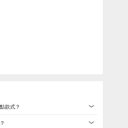
善空间哦！

 (明太子鱿鱼白酱意面) | 奶香浓郁的经典意面，融入日式风味，
嫩到脱骨，裹着一层烟熏风味的浓郁酱汁。

 Risotto (咸酥卤肉起司炖饭) | 台式与意式的神仙组合，是纯
| 奢华又充满大地气息，每一口都是满满的鲜味。

 (Prime 等级红酒酱牛小排) | 熟度恰到好处的牛排，入口即
必點款式？
花等独特风味。

基酒的风味。

美选择。

味？