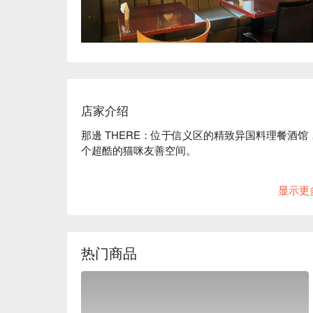
店家介绍
那邊 THERE：位于信义区的精致异国料理餐酒馆
个超酷的猫咪友善空间。

一走进那邊 THERE，你马上就能 get 到它为什么
显示更
的时髦人群。伴随着现场 DJ 的音乐，无论是朋友聚
又有格调。这个休闲又带点浪漫的地方，凭着 Googl
当地人超爱这里的原因？菜单简直是个国际美食游
热门商品
本风味，道道都是惊喜。但真正的魔法在于餐酒搭
茶等独特风味与美食完美融合，绝对让你惊艳。

⭐ Google 评分：4.7 / 371 则评论
