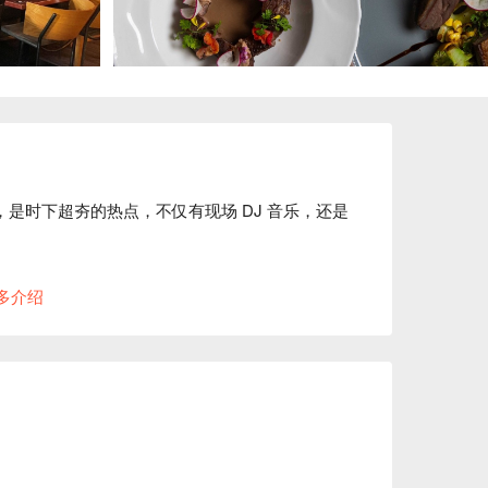
，是时下超夯的热点，不仅有现场 DJ 音乐，还是
这么火。店内装潢时尚现代，总是挤满了超 high 
多介绍
会还是情侣约会，这里的氛围都刚刚好，chill 
e 4.7 星的高分好评，实力圈粉无数。

乐园，巧妙地融合了意大利、美国、西班牙和日
配——这里的调酒水准超高，玄米、桂花、伯爵