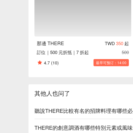
💁🏻 实用信息

人均消费：NT$ 400 - 800 / 人

适合场景：多人聚餐, 情侣约会

Good to know: 提供外带服务。这里也是个猫咪友
🍽️ 口碑必吃

那邊 THERE
TWD
350
起
Mentaiko Squid White Sauce Pasta
訂位｜500 元折抵｜7 折起
500
鲜美可口。

Roasted Pork Ribs (烤猪肋排) | 肉质软
4.7
(10)
最早可预订：14:00
Salty Crispy Braised Pork with Cheese
粹的疗愈系美食。

Scallop Truffle Risotto (干贝松露炖饭) 
Prime Short Rib with Red Wine Sauce
其他人也问了
化。

🥤 招牌饮品

聽說THERE比較有名的招牌料理有哪些
创意特调 | 必点招牌！可以试试玄米、水蜜桃或桂
琴酒与龙舌兰特调 | 精心调制的酒饮，展现高品质
葡萄酒与啤酒 | 精选红白葡萄酒和啤酒，佐餐的完
THERE的創意調酒有哪些特別元素或風