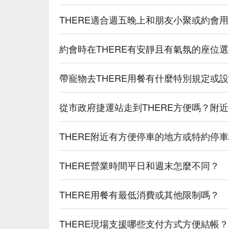
💡 FunNow 懂吃笔记：本推荐由 AI 汇整
THERE適合週五晚上和朋友小聚或約會
酒｜过量饮酒，有害健康）
約會時在THERE有安靜且有氣氛的座位
帶寵物去THERE用餐有什麼特別規定或
從市政府捷運站走到THERE方便嗎？附
THERE附近有方便停車的地方或特約停
THERE營業時間平日和週末怎麼不同？
THERE用餐有最低消費或其他限制嗎？
THERE現場支援哪些支付方式方便結帳？