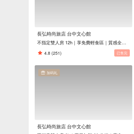
長弘時尚旅店 台中文心館
不指定雙人房 12h｜享免費輕食區｜質感全新升級
4.8
(251)
已售完
加码礼
長弘時尚旅店 台中文心館