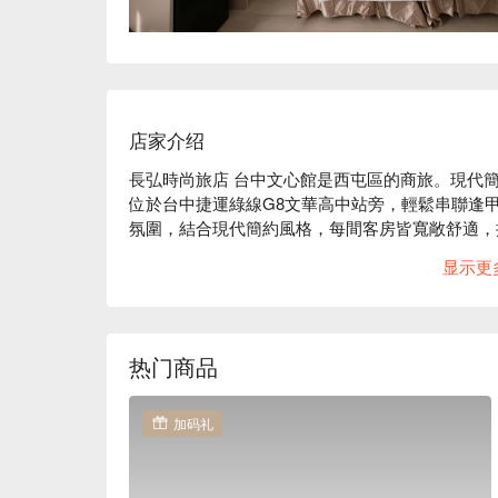
店家介绍
長弘時尚旅店 台中文心館是西屯區的商旅。現代簡約
位於台中捷運綠線G8文華高中站旁，輕鬆串聯逢
氛圍，結合現代簡約風格，每間客房皆寬敞舒適，
不論是出差、旅遊或短暫停留，我們以貼心服務與細
显示更
長弘時尚旅店 台中文心館評價：Google 4.2 星 

長弘時尚旅店 台中文心館推薦：位於文華高中、捷運
逢甲大學商圈，在這裡可輕鬆前往各大地標，旅遊
長弘時尚旅店 台中文心館優惠、長弘時尚旅店 台
热门商品
息方案立刻查看⬇︎
加码礼