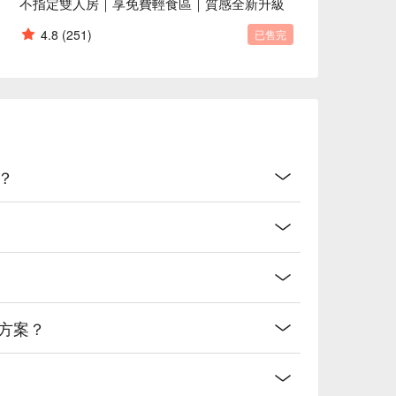
不指定雙人房｜享免費輕食區｜質感全新升級
4.8
(251)
已售完
？
方案？