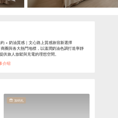
 × 奶油質感｜文心路上質感旅宿新選擇

甲商圈與各大熱門地標，以溫潤奶油色調打造寧靜
提供旅人放鬆與充電的理想空間。

節設計，讓每一次入住都感到自在安心。 

多介绍
綠線 G8 站旁（文心路三段與河南路口 )，近
、購物、享美食都能輕鬆又便利！

中文心館住宿方案、長弘時尚旅店 台中文心館休
加码礼