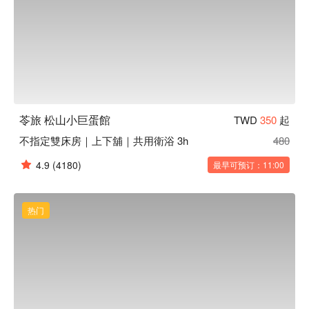
苓旅 松山小巨蛋館
TWD
350
起
不指定雙床房｜上下舖｜共用衛浴 3h
480
4.9
(4180)
最早可预订：11:00
热门