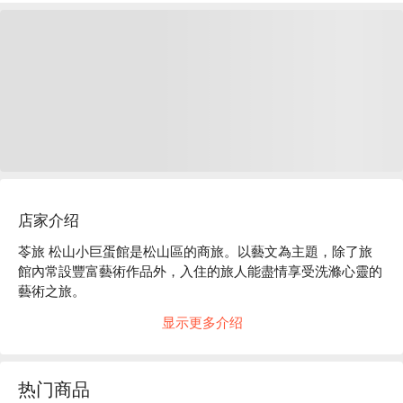
店家介绍
苓旅 松山小巨蛋館是松山區的商旅。以藝文為主題，除了旅
館內常設豐富藝術作品外，入住的旅人能盡情享受洗滌心靈的
藝術之旅。

苓旅 松山小巨蛋館評價：Google 4.2 星

显示更多介绍
苓旅 松山小巨蛋館推薦：位於台北城市中心，交通便利。距
離台北小巨蛋步行 3 - 5 分鐘，忠孝敦化捷運站 10 分鐘步行路
程。

热门商品
苓旅 松山小巨蛋館優惠、苓旅 松山小巨蛋館住宿方案、苓旅 