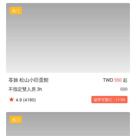
松山小巨蛋館休息方案立刻查看⬇︎
热门
苓旅 松山小巨蛋館
TWD
550
起
不指定雙人房 3h
580
4.9
(4180)
最早可预订：11:00
热门