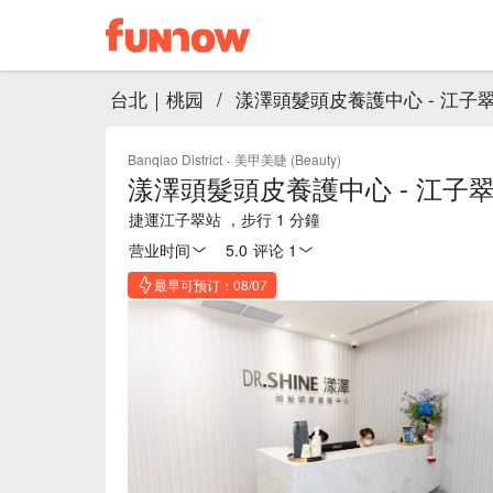
台北｜桃园
/
漾澤頭髮頭皮養護中心 - 江子
Banqiao District
·
美甲美睫 (Beauty)
漾澤頭髮頭皮養護中心 - 江子
捷運江子翠站 ，步行 1 分鐘
营业时间
5.0
·
评论 1
最早可预订：08/07