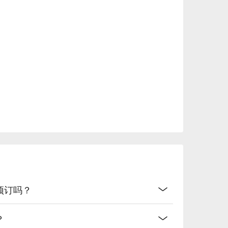
预订吗？
？