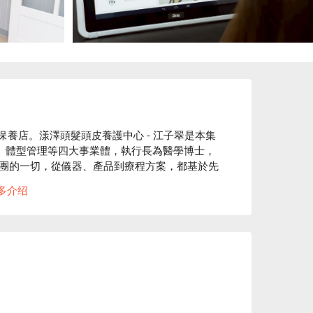
保養店。漾澤頭髮頭皮養護中心 - 江子翠是本集
美容、體型管理等四大事業體，執行長為醫學博士，
團的一切，從儀器、產品到療程方案，都基於先
解決方案。美學理念與臨床技藝整體水準皆高於
多介绍
                         

好評

供了美容、按摩等服務

越，只為您的極致美麗。」 我們深知，要成就您最
引以為傲的是，我們擁有獨立的產品開發實驗
層把關，只為將專業、值得信賴的服務呈現給
                                          

皮養護中心 - 江子翠價格、漾澤頭髮頭皮養護中