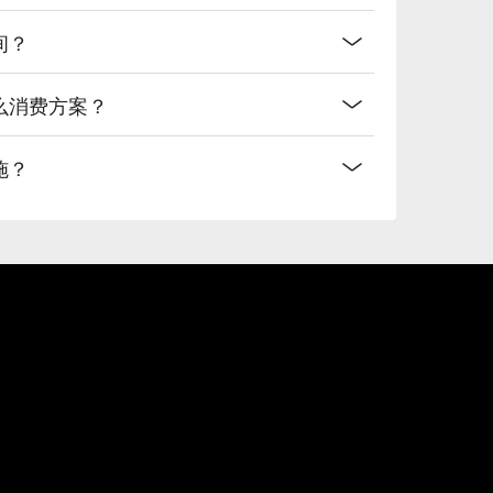
间？
么消费方案？
施？