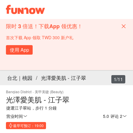
限时 3 倍送！下载App 领优惠！
首次下载 App 领取 TWD 300 新户礼
使用 App
台北｜桃园
/
光澤愛美肌 - 江子翠
1/11
Banqiao District
·
美甲美睫 (Beauty)
光澤愛美肌 - 江子翠
捷運江子翠站，步行 1 分鐘
营业时间
5.0
·
评论 2
最早可预订：19:00