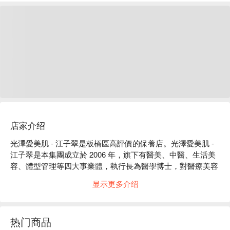
店家介绍
光澤愛美肌 - 江子翠是板橋區高評價的保養店。光澤愛美肌 - 
江子翠是本集團成立於 2006 年，旗下有醫美、中醫、生活美
容、體型管理等四大事業體，執行長為醫學博士，對醫療美容
技術，有著深湛的研究與權威，因此集團的一切，從儀器、產
显示更多介绍
品到療程方案，都基於先進的醫學的背景，堅持給顧客提供各
種不同需求的解決方案。美學理念與臨床技藝整體水準皆高於
業界，醫師與團隊的穩定性高，凝聚力強 ，提供顧客美麗、
热门商品
安全的保障。
