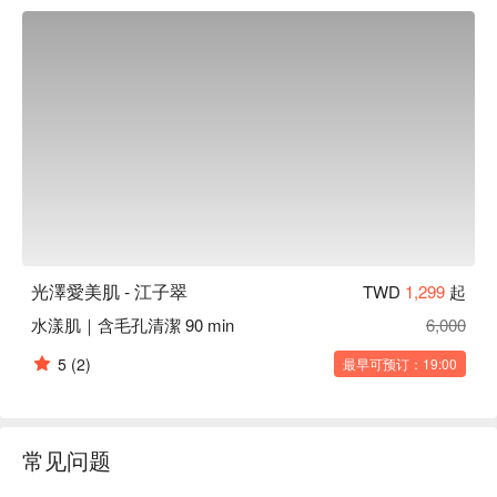
光澤愛美肌 - 江子翠評價：Google 5 星好評

光澤愛美肌 - 江子翠服務：我們提供提供了美容、按摩等服務

光澤愛美肌 - 江子翠推薦：「追求卓越，只為您的極致美
麗。」 我們深知，要成就您最理想的美麗，必須仰賴頂尖科
技與精準配方。令人引以為傲的是，我們擁有獨立的產品開發
實驗室，每一位成員都經過嚴格的專業培訓與考核，層層把
關，只為將專業、值得信賴的服務呈現給您。選擇我們，您將
感受到真材實料的投入與專業團隊的用心。                                                                                                                                                                                

光澤愛美肌 - 江子翠預約、光澤愛美肌 - 江子翠價格、光澤愛
美肌 - 江子翠優惠立刻查看 ⬇︎
光澤愛美肌 - 江子翠
TWD
1,299
起
水漾肌｜含毛孔清潔 90 min
6,000
5
(2)
最早可预订：19:00
常见问题