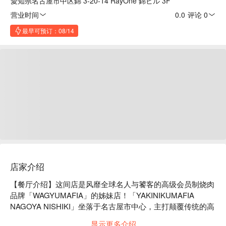
愛知県名古屋市中区錦 3-20-14 RayOne 錦ビル 3F
营业时间
0.0
·
评论 0
最早可预订：08/14
店家介绍
【餐厅介绍】这间店是风靡全球名人与饕客的高级会员制烧肉
品牌「WAGYUMAFIA」的姊妹店！「YAKINIKUMAFIA 
NAGOYA NISHIKI」坐落于名古屋市中心，主打颠覆传统的高
级烧肉新体验。

显示更多介绍