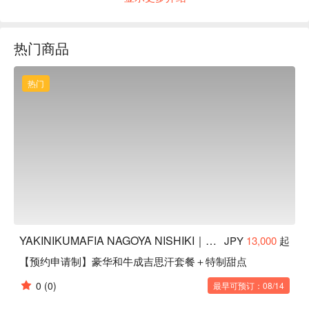
【高评价推荐】Google 4.9★（超过 162 则评论）：「非常特
别的体验，服务亲切又周到！对孩童非常友善。肉质软嫩多
汁，蔬菜新鲜又爽脆。套餐中的杂炊和面条都十分美味，是会
热门商品
让人想要再访的店家。」

【餐厅特色】严选稀有的黑毛和牛尾崎牛，并使用一台价值 
50 万日圆的特制锅具进行专属料理法，将和牛的鲜美、深度
热门
与细致感完整呈现。

【店内氛围】结合高级感与亲切感的空间设计，邀您一同品味
尾崎牛与搭配的精选饮品，享受专属的极致烧肉时光。
YAKINIKUMAFIA NAGOYA NISHIKI｜名古屋会员制高级烧肉
JPY
13,000
起
【预约申请制】豪华和牛成吉思汗套餐＋特制甜点
0
(0)
最早可预订：08/14