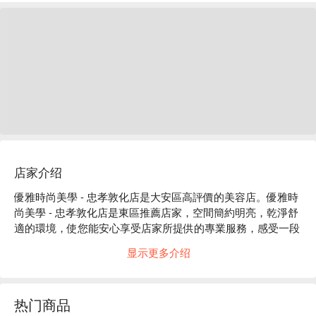
店家介绍
優雅時尚美學 - 忠孝敦化店是大安區高評價的美容店。優雅時
尚美學 - 忠孝敦化店是東區推薦店家，空間簡約明亮，乾淨舒
適的環境，使您能安心享受店家所提供的專業服務，感受一段
美好的靜謐時光。

显示更多介绍
優雅時尚美學 - 忠孝敦化店評價：Google 5 星好評

優雅時尚美學 - 忠孝敦化店服務：我們提供提供了美容、美睫
等服務

热门商品
優雅時尚美學 - 忠孝敦化店推薦：專業團隊暖心準備熱茶及點