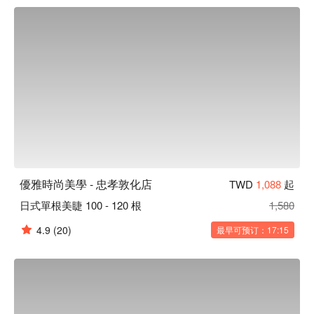
心享用，梳妝區提供化妝用品及吹風機做使用，起身後可補
妝、整理髮型。大廳可供陪同者等候休息，為維護嫁接安全及
其他貴客休息之權益，請勿攜帶幼童及寵物（毛孩）。

優雅時尚美學 - 忠孝敦化店預約、優雅時尚美學 - 忠孝敦化店
價格、優雅時尚美學 - 忠孝敦化店優惠立刻查看
優雅時尚美學 - 忠孝敦化店
TWD
1,088
起
日式單根美睫 100 - 120 根
1,580
4.9
(20)
最早可预订：17:15