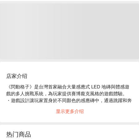
店家介绍
《閃動格子》是台灣首家融合大量感應式 LED 地磚與體感遊
戲的多人挑戰系統，為玩家提供賽博龐克風格的遊戲體驗。

・遊戲設計讓玩家置身於不同顏色的感應磚中，通過跳躍和奔
跑在格子間挑戰不同關卡。

显示更多介绍
・遊戲格子分為綠、藍、紅三個顏色；綠色格子為安全區，藍
色格子為需要踩踏的得分區，而紅色格子為踩到會扣分的扣分
區。

热门商品
・遊戲不僅考驗反應速度，也是一種運動和視覺的享受。
