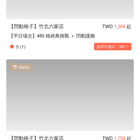
【閃動格子】竹北六家店
TWD
1,358
起
【平日場次】480 格經典挑戰 ＋ 閃動護腕
5
(1)
最早可预订：08/11
加码礼
【閃動格子】竹北六家店
TWD
1,758
起