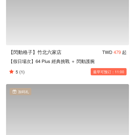
【閃動格子】竹北六家店
TWD
479
起
【假日場次】64 Plus 經典挑戰 ＋ 閃動護腕
5
(1)
最早可预订：11:00
加码礼