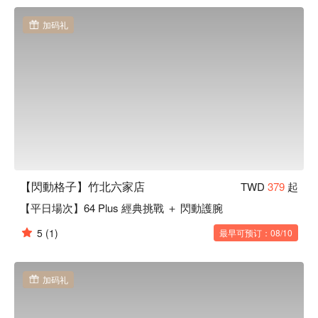
・玩家可以享受到遊戲的刺激和娛樂，同時也可以體驗到挑戰
自己體能極限的樂趣。
加码礼
【閃動格子】竹北六家店
TWD
379
起
【平日場次】64 Plus 經典挑戰 ＋ 閃動護腕
5
(1)
最早可预订：08/10
加码礼