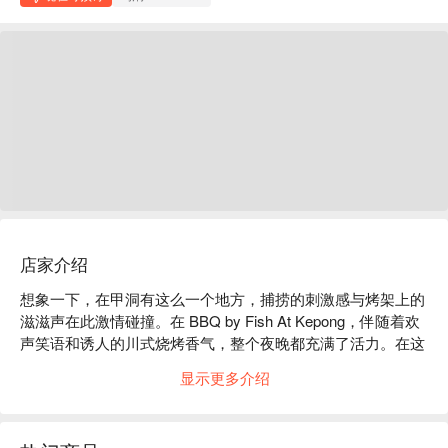
店家介绍
想象一下，在甲洞有这么一个地方，捕捞的刺激感与烤架上的
滋滋声在此激情碰撞。在 BBQ by Fish At Kepong，伴随着欢
声笑语和诱人的川式烧烤香气，整个夜晚都充满了活力。在这
里，你不仅是食客，更是活动的主角——亲手甩杆垂钓，捕获
显示更多介绍
自己的新鲜活虾，再看它被烹制成完美佳肴。这一活力十足的
绝妙创意，巧妙融合了中西风味，就在吉隆坡，为你打造一场
独一无二的沉浸式餐饮探险。
