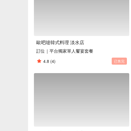
💁🏻 实用信息

人均消费：$400-600 / 人

适合场景: 朋友聚餐、情侣约会、拍照打卡

友情提示：千万别错过店里独特的免费韩服体验，
🍽️ 口碑必吃

半半炸鸡 (Half-Half Fried Chicken) |
歐吧噠韓式料理 淡水店
石锅拌饭 (Stone Pot Bibimbap) | 滋
訂位｜平台獨家單人饗宴套餐
巴。

韩式海鲜嫩豆腐锅 (Korean Seafood Soft To
4.8
(4)
已售完
海鲜和丝滑豆腐。

海鲜煎饼 (Seafood Pancake) | 边缘酥脆
韩式黑噜噜炸酱面 (Korean Black Bean No
感，绝对是comfort food首选。

🥤 招牌饮品

韩国烧酒 & 马格利米酒 | 搭配正宗韩餐的必备饮
特调气泡饮 | 清爽又独特的无酒精选择，比如西瓜
韩式柚子茶 | 甜中带酸的传统韩式茶饮，冷热皆宜。