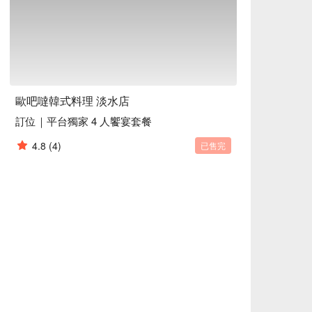
为你的美食之旅画上完美句点！

 酥脆多汁的炸鸡终极组合，让你一次品尝两种神仙口味。

歐吧噠韓式料理 淡水店
滋作响的经典石锅饭，锅底会形成一层令人欲罢不能的香脆锅
訂位｜平台獨家 4 人饗宴套餐
fu Stew) | 热气腾腾、香辣浓郁的暖心汤锅，装满了新鲜
4.8
(4)
已售完
的美味煎饼，塞满了大块的新鲜海鲜，用料超足。

odles) | 标志性的浓郁咸香炸酱面，每一口都充满了幸福
品，最适合与朋友分享。

乌龙或柠檬西柚风味。


