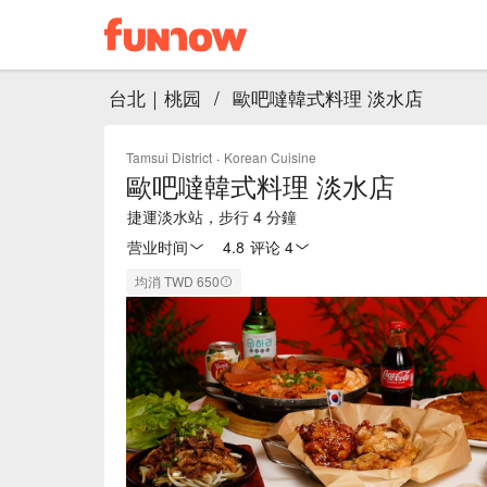
台北｜桃园
/
歐吧噠韓式料理 淡水店
Tamsui District
·
Korean Cuisine
歐吧噠韓式料理 淡水店
捷運淡水站，步行 4 分鐘
营业时间
4.8
·
评论 4
均消 TWD 650