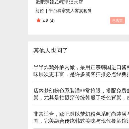
💡 FunNow 懂吃笔记：本推荐由 AI 汇整
歐吧噠韓式料理 淡水店
酒｜过量饮酒，有害健康）
訂位｜平台獨家雙人饗宴套餐
4.8
(4)
已售完
其他人也问了
半半炸鸡外酥内嫩，采用正宗韩国进口酱
味层次更丰富，是许多饕客狂推必点经典
店内梦幻粉色系装潢非常抢眼，搭配免费
景，尤其是拍摄穿传统韩服于粉色背景，
非常适合，欧吧噠以梦幻粉色系时尚装潢
围，完美融合传统韩式美味与现代餐酒馆