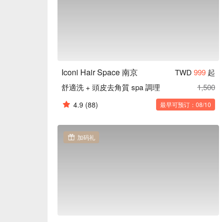
Iconi Hair Space 南京
TWD
999
起
舒適洗 + 頭皮去角質 spa 調理
1,500
4.9
(88)
最早可预订：08/10
加码礼