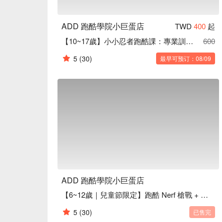
ADD 跑酷學院小巨蛋店
TWD
400
起
【10~17歲】小小忍者跑酷課：專業訓練肢體協調力
600
5
(30)
最早可预订：08/09
ADD 跑酷學院小巨蛋店
【6~12歲｜兒童節限定】跑酷 Nerf 槍戰 + 節慶皮納塔
5
(30)
已售完