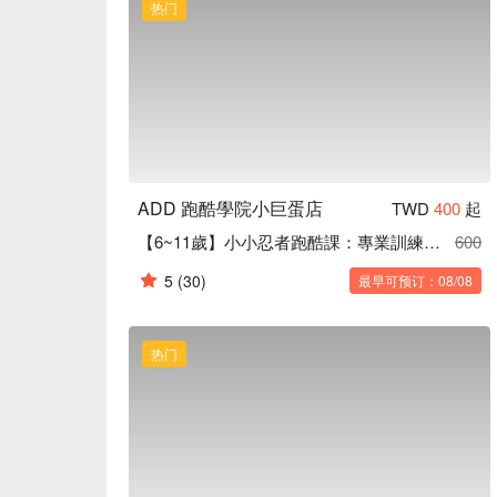
热门
ADD 跑酷學院小巨蛋店
TWD
400
起
【6~11歲】小小忍者跑酷課：專業訓練肢體協調力
600
5
(30)
最早可预订：08/08
热门