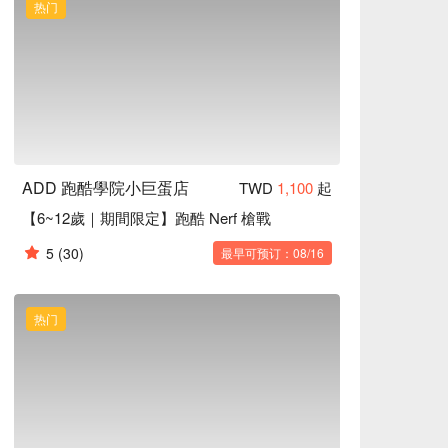
热门
ADD 跑酷學院小巨蛋店
TWD
1,100
起
【6~12歲｜期間限定】跑酷 Nerf 槍戰
5
(30)
最早可预订：08/16
热门