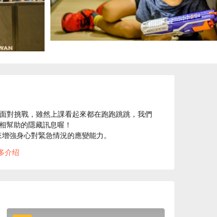
幫忙，面對挑戰，雖然上課看起來都在跑跑跳跳，我們
相幫助的隱藏訊息喔！

來增強身心對緊急情況的應變能力。

!

多介绍