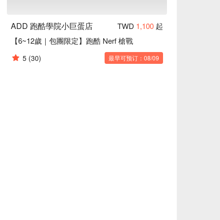
ADD 跑酷學院小巨蛋店
TWD
1,100
起
【6~12歲｜包團限定】跑酷 Nerf 槍戰
5
(30)
最早可预订：08/09