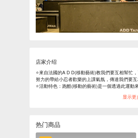
店家介绍
⭐️來自法國的A D D(移動藝術)教我們要互相
努力的帶給小忍者歡樂的上課氣氛，傳達我們要互
⭐️活動特色：跑酷(移動的藝術)是一個透過此運動
和格鬥不同之處是，格鬥是反擊，跑酷則是緊急逃脫
显示更
跑酷不只能提升身體能力，也有助於邏輯思考。

在練習時要非常專注，

更能鍛鍊克服恐懼和困難的勇氣!

热门商品