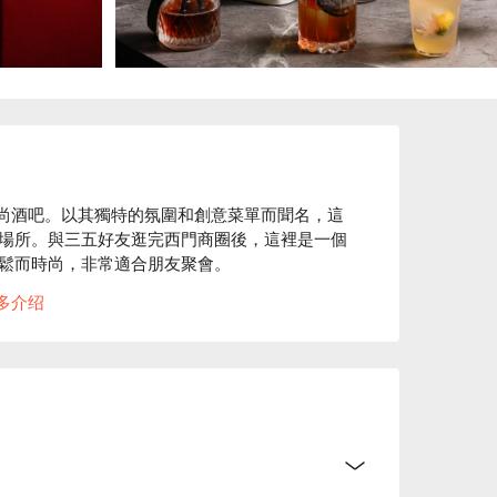
門町的時尚酒吧。以其獨特的氛圍和創意菜單而聞名，這
場所。與三五好友逛完西門商圈後，這裡是一個
鬆而時尚，非常適合朋友聚會。
多介绍