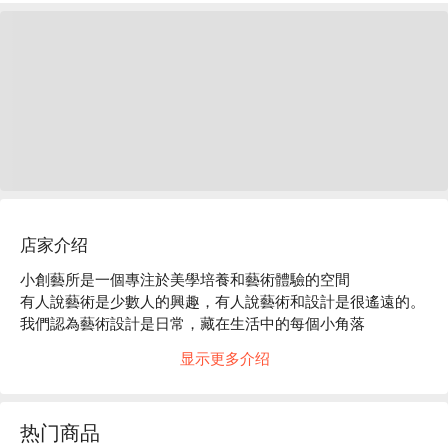
店家介绍
小創藝所是一個專注於美學培養和藝術體驗的空間

有人說藝術是少數人的興趣，有人說藝術和設計是很遙遠的。

我們認為藝術設計是日常，藏在生活中的每個小角落

小創藝所團隊出身於專業美術及設計領域，擁有豐富指導經驗
显示更多介绍
和深厚的專業能力，我們期望創造一個不分年齡.性別.經驗都
可以自在創作的地方，無論是從小開始的小朋友，或是從最初
開始的大朋友，在這裡都能夠經由雙手，大膽地用藝術語言展
热门商品
現自己的想法，發掘不同面向的自己。
