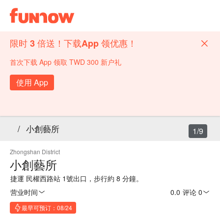
限时 3 倍送！下载App 领优惠！
首次下载 App 领取 TWD 300 新户礼
使用 App
/
小創藝所
1/9
Zhongshan District
小創藝所
捷運 民權西路站 1號出口，步行約 8 分鐘。
营业时间
0.0
·
评论 0
最早可预订：08/24