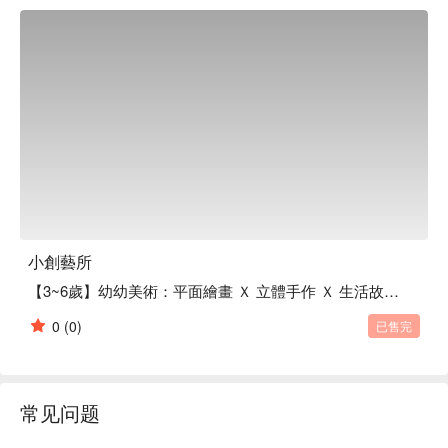
期待來到藝所的每個人，都能脫下平日的繁忙和束縛，體驗各
種媒材的魅力和手作的療癒，將這些美好帶回自己的生活中，
小創藝所
【3~6歲】幼幼美術：平面繪畫 Ｘ 立體手作 Ｘ 生活故事引導
0
(0)
已售完
常见问题