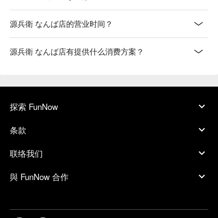
源兵衛 なんば店的营业时间？
源兵衛 なんば店有提供什么消费方案？
探索 FunNow
条款
联络我们
與 FunNow 合作