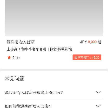
源兵衛 なんば店
JPY
8,000
起
上赤身！和牛小奢华套餐｜附饮料喝到饱
5
(1)
最早可预订：15:00
常见问题
源兵衛 なんば店开放线上预订吗？
如何前往源兵衛 なんば店？