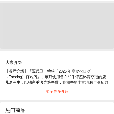
店家介绍
【餐厅介绍】「源兵卫」荣获「2025 年度食べログ
（Tabelog）百名店」，该店使用曾在和牛评鉴比赛夺冠的鹿
儿岛黑牛，以独家手法烧烤牛排，将和牛的丰富油脂与浓郁肉
香完美封存，品味和牛最纯粹的甘美与鲜嫩。不仅提供顶级美
显示更多介绍
食，店内更以温暖亲切的日式待客精神，让每一位宾客都能在
雅致的空间中，沉浸于真正的日本饮食文化。喜爱和牛的饕客
千万别错过！

热门商品