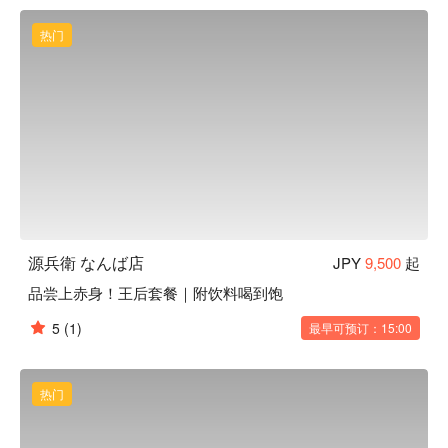
【招牌菜色】店内主打牛排为主餐，主厨严选和牛赤身（瘦
肉），以精准火候烤至最完美的三分熟。外层带着迷人焦香，
热门
内里则锁住饱满肉汁与和牛特有的油脂香气。结合严选食材与
亲切专业的服务，我们承诺为您打造一个难忘且特别的夜晚。

【口碑好评】Google 4.７ 星好评推荐⭐️高分推荐：「服务人员
态度亲切热情！牛肉是瘦肉，吃起来不会油腻～」（截取自网
络评价）

【更多推荐】邻近道顿堀等大阪人气景点，坐落于难波站步行 
7 分钟、黑门市场步行 5 分钟的绝佳位置。餐厅座落于充满质
感的两层楼「独栋一轩家」，营造出静谧且优雅的用餐环境，
源兵衛 なんば店
JPY
9,500
起
每日从下午 15:00 起便开启您的美味飨宴。
品尝上赤身！王后套餐｜附饮料喝到饱
5
(1)
最早可预订：15:00
热门