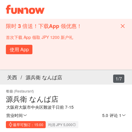
限时 3 倍送！下载App 领优惠！
首次下载 App 领取 JPY 1200 新户礼
使用 App
关西
/
源兵衛 なんば店
1/7
餐廳 (Restaurant)
源兵衛 なんば店
大阪府大阪市中央区難波千日前 7-15
营业时间
5.0
·
评论 1
最早可预订：15:00
均消 JPY 5,000