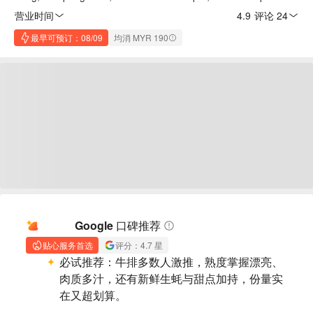
营业时间
4.9
·
评论 24
最早可预订：08/09
均消 MYR 190
AI 摘要
Google 口碑推荐
贴心服务首选
评分：4.7 星
必试推荐：
牛排多数人激推，熟度掌握漂亮、
肉质多汁，还有新鲜生蚝与甜点加持，份量实
在又超划算。