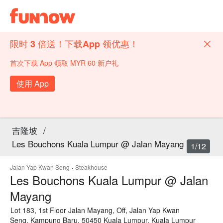
限时 3 倍送！下载App 领优惠！
首次下载 App 领取 MYR 60 新户礼
使用 App
吉隆坡
/
Les Bouchons Kuala Lumpur @ Jalan Mayang
1/12
Jalan Yap Kwan Seng
·
Steakhouse
Les Bouchons Kuala Lumpur @ Jalan
Mayang
Lot 183, 1st Floor Jalan Mayang, Off, Jalan Yap Kwan
Seng, Kampung Baru, 50450 Kuala Lumpur, Kuala Lumpur