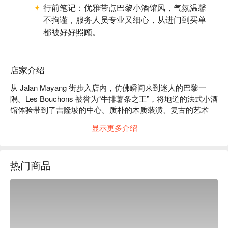
行前笔记：
优雅带点巴黎小酒馆风，气氛温馨
不拘谨，服务人员专业又细心，从进门到买单
都被好好照顾。
店家介绍
从 Jalan Mayang 街步入店内，仿佛瞬间来到迷人的巴黎一
隅。Les Bouchons 被誉为“牛排薯条之王”，将地道的法式小酒
馆体验带到了吉隆坡的中心。质朴的木质装潢、复古的艺术
品、昏黄柔和的水晶吊灯……空气中弥漫着轻声交谈，氛围舒
显示更多介绍
适而迷人。自 2023 年开业以来，这里迅速成为寻觅经典法式
风味与温馨雅致氛围的美食家们钟爱的目的地。

热门商品
无论您是来享用一顿快晚餐，还是想度过一个悠闲的夜晚，这
里的独特魅力都将让您流连忘返：

*   “传奇级的 Steak Frites”：肉质鲜嫩多汁、煎得恰到好处的
牛排，搭配无限量续加、堆成小山般的金黄香脆薯条。

*   “纯正巴黎氛围”：远离城市喧嚣的一方私密雅致天地，是您