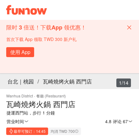
限时 3 倍送！下载App 领优惠！
首次下载 App 领取 TWD 300 新户礼
使用 App
台北｜桃园
/
瓦崎燒烤火鍋 西門店
1/14
Wanhua District
·
餐廳 (Restaurant)
瓦崎燒烤火鍋 西門店
捷運西門站，步行 1 分鐘
营业时间
4.8
·
评论 67
最早可预订：14:45
均消 TWD 700