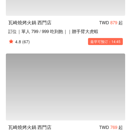
🍳 主廚推薦

【美國 SRF 極黑和牛】油花豐盈，入口即化鮮嫩

【日本 A5 和牛漢堡排】多汁香嫩，肉香撲鼻細緻

瓦崎燒烤火鍋 西門店
TWD
879
起
【日本生食級干貝】鮮甜滑嫩，海洋氣息濃郁

訂位｜單人 799 / 999 吃到飽｜｜贈手臂大虎蝦
🍽️ 口碑必點

4.8
(67)
最早可预订：14:45
【燒烤肉品】肉質新鮮，炭火微焦香酥

【海鮮】鮮美多汁，海味滿溢口中

【火鍋】湯底濃郁，食材鮮嫩吸味

【調酒】酒香四溢，口感層次豐富

【冰品】冰涼爽口，細膩綿滑溶化

🥤 特色飲品

【啤酒】清爽微苦，完美解渴

💡 未成年請勿飲酒；禁止酒駕
瓦崎燒烤火鍋 西門店
TWD
769
起