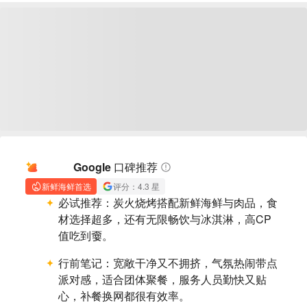
AI 摘要
Google 口碑推荐
新鲜海鲜首选
评分：4.3 星
必试推荐：
炭火烧烤搭配新鲜海鲜与肉品，食
材选择超多，还有无限畅饮与冰淇淋，高CP
值吃到嫑。
行前笔记：
宽敞干净又不拥挤，气氛热闹带点
派对感，适合团体聚餐，服务人员勤快又贴
心，补餐换网都很有效率。