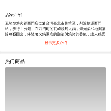
店家介绍
瓦崎燒烤火鍋西門店位於台灣臺北市萬華區，鄰近捷運西門
站，步行 1 分鐘。在西門町的瓦崎燒烤火鍋，燈光柔和地灑落
於每張圓桌，伴隨著火鍋湯底的翻滾與燒烤的香氣，讓人感受
到溫暖的聚會氛圍。牆上的裝飾與現代設計相輔相成，時尚而
显示更多介绍
不失舒適，為每位食客提供了一個理想的聚餐空間。

在這樣的氛圍中，享用美國 SRF 極黑和牛、日本 A5 和牛漢
热门商品
堡排以及手臂大虎蝦，讓聚會時光更加豐富多彩，成為提升整
體用餐體驗的完美催化劑。

🤩 玩樂情報

人均消費：均消 TWD 700

適合情境：多人聚餐、家庭聚餐、朋友聚餐、慶生、公司聚
餐、日常餐廳、獲獎餐廳、熱門餐廳

貼心服務：吃到飽、肉食主義、爽吃海鮮、親子友善、私人包
廂
