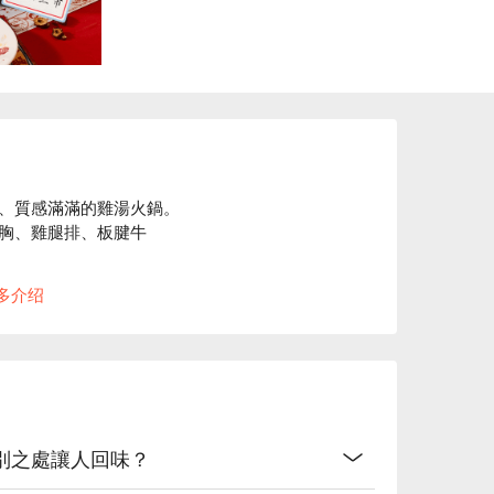
、質感滿滿的雞湯火鍋。

胸、雞腿排、板腱牛

，各式湯頭皆為長時間熬製而成，味道清爽甘
多介绍
別之處讓人回味？