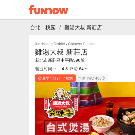
台北｜桃园
/
雞湯大叔 新莊店
Xinzhuang District
·
Chinese Cuisine
雞湯大叔 新莊店
新北市新莊區中平路390號
营业时间
4.8
·
评论 64
最早可预订：16:30
均消 TWD 400