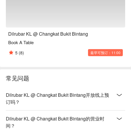
调。

「匠心吧台创作」：丰富多样的饮品选择，从精心调制的鸡尾
酒、优质的葡萄酒单，到醇厚香浓的咖啡，一应俱全。

⭐ Google 评分：4.7 分，来自 511 条评价

Dilrubar KL @ Changkat Bukit Bintang
Book A Table
适合浪漫约会、与朋友们的热闹相聚，或是一次犒劳自己的精
致独享时光。
5
(8)
最早可预订：11:00
常见问题
Dilrubar KL @ Changkat Bukit Bintang开放线上预
订吗？
Dilrubar KL @ Changkat Bukit Bintang的营业时
间？