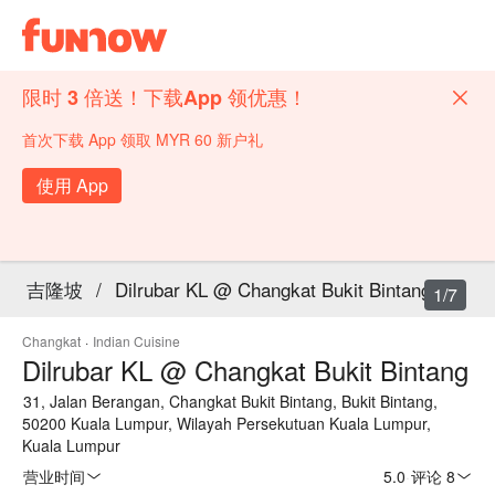
限时 3 倍送！下载App 领优惠！
首次下载 App 领取 MYR 60 新户礼
使用 App
吉隆坡
/
Dilrubar KL @ Changkat Bukit Bintang
1/7
Changkat
·
Indian Cuisine
Dilrubar KL @ Changkat Bukit Bintang
31, Jalan Berangan, Changkat Bukit Bintang, Bukit Bintang,
50200 Kuala Lumpur, Wilayah Persekutuan Kuala Lumpur,
Kuala Lumpur
营业时间
5.0
·
评论 8