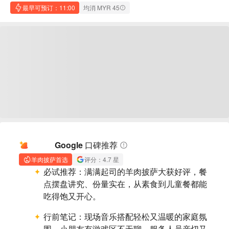
最早可预订：11:00
均消 MYR 45
AI 摘要
Google 口碑推荐
羊肉披萨首选
评分：4.7 星
必试推荐：
满满起司的羊肉披萨大获好评，餐
点摆盘讲究、份量实在，从素食到儿童餐都能
吃得饱又开心。
行前笔记：
现场音乐搭配轻松又温暖的家庭氛
围，小朋友有游戏区不无聊，服务人员亲切又