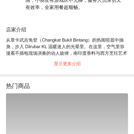
有效率，全家用餐超顺畅。
店家介绍
从章卡武吉免登（Changkat Bukit Bintang）的热闹喧嚣中抽
身，步入 Dilrubar KL 温暖迷人的光晕里。在这里，空气里弥
漫着不插电现场演奏的动人旋律，南印度香料与西方烹饪艺术
交融的香气扑鼻而来。这是一个时尚又现代的隐世之所，从舒
显示更多介绍
适的沙发座椅到艺术品般精致的摆盘，每个细节都邀请您在此
放松身心，享受惬意时光。这不仅是一顿饭，更是一场在吉隆
坡市中心，充满活力、风味至上的感官盛宴。

热门商品
无论您是来享用一顿简便的晚餐，还是想在此流连整晚，以下
是它令人难忘的魅力所在：

「创意融合风味」：一份充满巧思的菜单，将南印度料理的精
髓与现代西方烹饪技巧趣味融合。

「迷人现场音乐」：真正令人沉醉的氛围，由充满灵魂的现场
乐队将气氛推向高潮，为您的夜晚营造出完美而充满活力的情