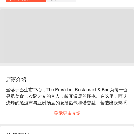
店家介绍
坐落于巴生市中心，The President Restaurant & Bar 为每一位
寻觅美食与欢聚时光的客人，敞开温暖的怀抱。在这里，西式
烧烤的滋滋声与亚洲汤品的袅袅热气和谐交融，营造出既熟悉
又充满惊喜的独特氛围。空气中弥漫着友好的交谈声，在特定
显示更多介绍
夜晚更有深情的现场音乐为之点缀—为温馨舒适的相聚之夜，
提供了完美的背景。这是一家本地人珍藏的宝藏餐厅，让每一
餐都充满仪式感。
