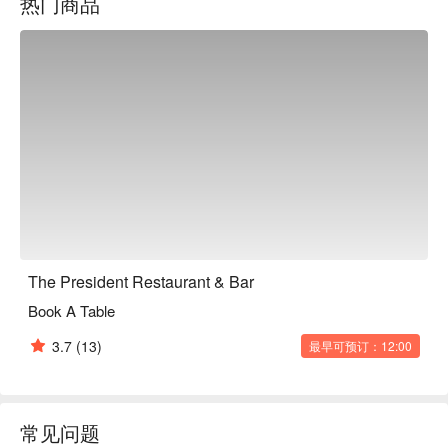
热门商品
无论是享用一顿简便的晚餐，还是悠闲地度过一整晚，这里的
独特魅力都将让您流连忘返：

份量十足的牛排与羊排，邂逅暖心家常的亚洲风味，碰撞出令
人惊艳的美味火花。

每周二和周六的现场音乐表演，营造出热闹又放松的氛围，是
与朋友小聚、享受音乐的绝佳去处。

温馨宜人的空间，无论是家庭聚餐还是朋友闲聊，都能让每个
人感到宾至如归。

⭐ Google 评分：4.5 from 0 条评论

The President Restaurant & Bar
适合惬意的家庭聚餐、朋友庆祝，或是一顿心满意足的工作日
Book A Table
晚餐。
3.7
(13)
最早可预订：12:00
常见问题