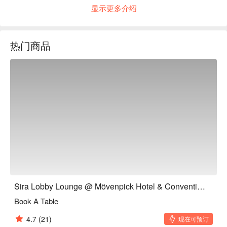
着新鲜冲煮的瑞享咖啡香气，菜单融合了精致的国际轻食与暖
显示更多介绍
心的马来西亚经典风味，是专为现代旅人设计的雅致休憩之
所。氛围宁静宜人，最适合在下一趟旅程前，来此彻底放松。

热门商品
无论是享用一顿简便的晚餐，还是享受悠长惬意的夜晚，这里
的体验都将让您回味无穷：

砂拉越叻沙浓郁香醇，带您品尝最正宗的婆罗洲风味。

沉醉于一球闻名世界的瑞享冰淇淋，或一杯精心调制的招牌咖
啡。

舒适的沙发座椅与开阔的落地窗，营造出明亮宁静的氛围，无
论是办公或休憩都十分惬意。

⭐ Google 评分：4.2 分（150 条评论）

适合轻松的商务会面、独自享受片刻宁静，或与家人在登机前
共度悠闲时光。
Sira Lobby Lounge @ Mövenpick Hotel & Convention Centre KLIA
Book A Table
4.7
(21)
现在可预订