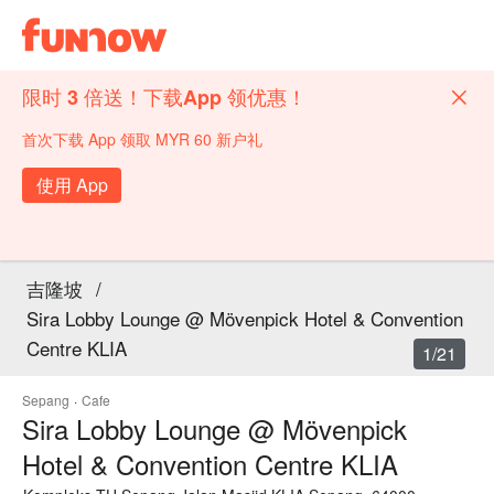
限时 3 倍送！下载App 领优惠！
首次下载 App 领取 MYR 60 新户礼
使用 App
吉隆坡
/
Sira Lobby Lounge @ Mövenpick Hotel & Convention
Centre KLIA
1/21
Sepang
·
Cafe
Sira Lobby Lounge @ Mövenpick
Hotel & Convention Centre KLIA