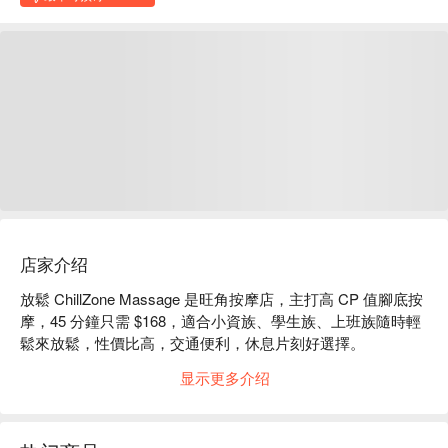
店家介绍
放鬆 ChillZone Massage 是旺角按摩店，主打高 CP 值腳底按
摩，45 分鐘只需 $168，適合小資族、學生族、上班族隨時輕
鬆來放鬆，性價比高，交通便利，休息片刻好選擇。

放鬆 ChillZone Massage：

显示更多介绍
a. 旺角地鐵站步行 1 分鐘即達，地點超方便

b. 高性價比足底按摩，按壓舒適到位，是忙碌都市人下班、假
日放鬆腳部疲勞的好選擇
