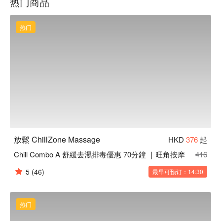
热门商品
旺角按摩 - 放鬆 ChillZone Massage 立刻預訂
热门
放鬆 ChillZone Massage
HKD
376
起
Chill Combo A 舒緩去濕排毒優惠 70分鐘 ｜旺角按摩
416
5
(46)
最早可预订：14:30
热门