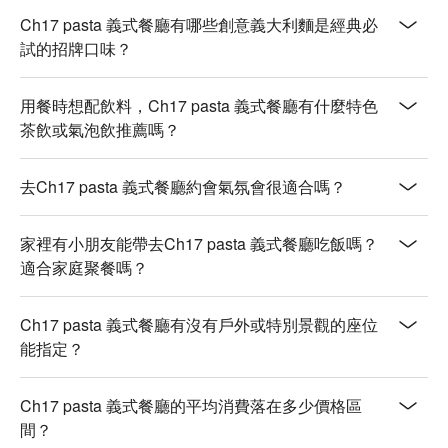
日式和风野菇嫩鸡面 (Japanese-Style Mushroom & Chicken 
Ch17 pasta 義式餐廳有哪些創意義大利麵是經典必
Pasta)｜意式与和风的完美碰撞，口感层次超丰富。

試的招牌口味？
番茄红酒牛肋炖饭 (Tomato & Red Wine Beef Rib Risotto)｜肉
食爱好者不能错过！牛肋炖得软烂入味，酱汁浓郁。

用餐時想配飲料，Ch17 pasta 義式餐廳有什麼特色
茶飲或氣泡飲推薦嗎？
🥤 招牌饮品

金萱绿茶｜口感顺滑，茶香馥郁，是搭配主食的绝佳选择。

手炒黑糖拿铁｜香甜丝滑，一杯就能带来满满的幸福感。

去Ch17 pasta 義式餐廳約會氣氛會很適合嗎？
柚子红茶｜清新的柚子果香为经典红茶注入了全新活力。

💡 FunNow 懂吃笔记：本推荐由 AI 汇整网络热门口碑。（贴
家裡有小朋友能帶去Ch17 pasta 義式餐廳吃飯嗎？
心提醒：若包含酒精饮品，请理性饮酒｜过量饮酒，有害健
適合家庭聚餐嗎？
康）
Ch17 pasta 義式餐廳有沒有戶外或特別景觀的座位
能指定？
Ch17 pasta 義式餐廳的平均消費落在多少價格區
間？