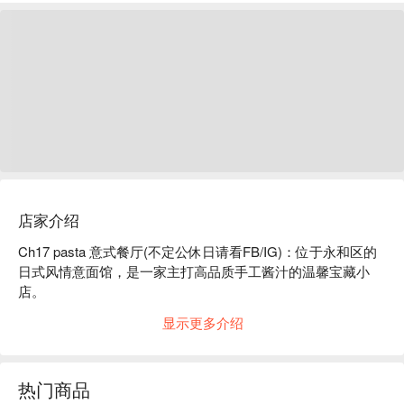
店家介绍
Ch17 pasta 意式餐厅(不定公休日请看FB/IG)：位于永和区的
日式风情意面馆，是一家主打高品质手工酱汁的温馨宝藏小
店。

显示更多介绍
走进 Ch17 pasta，迎接你的是一个休闲、现代又私密的空
间，从家庭聚餐到情侣约会，任何场合都完美契合。难怪这家
温馨小店能成为当地人的心头好，凭着超赞的美食和暖心氛
热门商品
围，在 Google 上收获了满满的好评！
