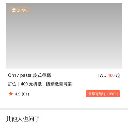
当地人超爱它的理由很简单：这绝不是一家普通的意面店。
加码礼
Ch17 的灵魂在于用料扎实、酱汁全手工制作的意面和炖饭。
店家不仅将意式经典做到极致，更在部分菜品中创意性地融入
了日式风味。除了主食，店里还提供柚子红茶、手炒黑糖拿铁
和清爽果醋等特色饮品，绝对值得一试。

⭐ Google 评分：4.7 / 294 则评论

💁🏻 实用信息

人均消费：$200-400 / 人

适合场景: 朋友聚餐, 情侣约会

Ch17 pasta 義式餐廳
TWD
400
起
贴心提示：提供免费 Wi-Fi。

訂位｜400 元折抵｜贈精緻開胃菜
🍽️ 口碑必吃

4.9
(61)
最早可预订：08/30
酸豆鳀鱼双椒鸡肉面 (Caper & Anchovy Chicken Pasta)｜风
味超“硬核”的经典款，咸香开胃，一口就上头。

金蒜丝瓜蛤蜊炖饭 (Golden Garlic, Luffa & Clam Risotto)｜清
新又治愈的口味，蛤蜊的鲜味完全融入米饭，百吃不厌。

其他人也问了
白酒呛辣蒜虾面 (Spicy Garlic Shrimp Pasta with White Wine)
｜嗜辣星人必点！酒香蒜香扑鼻，辣得恰到好处。
