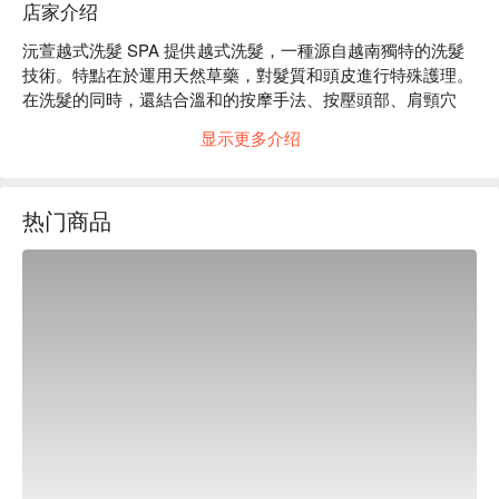
店家介绍
沅萱越式洗髮 SPA 提供越式洗髮，一種源自越南獨特的洗髮
技術。特點在於運用天然草藥，對髮質和頭皮進行特殊護理。
在洗髮的同時，還結合溫和的按摩手法、按壓頭部、肩頸穴
道、以疏通經絡達到舒壓和養生的效果。

显示更多介绍
沅萱越式洗髮 SPA 評價：Google 5 星好評。

沅萱越式洗髮 SPA 服務 : 越式洗髮、按摩。

沅萱越式洗髮 SPA 預約、沅萱越式洗髮 SPA 價格、沅萱越式
热门商品
洗髮 SPA 優惠立刻查看⬇︎